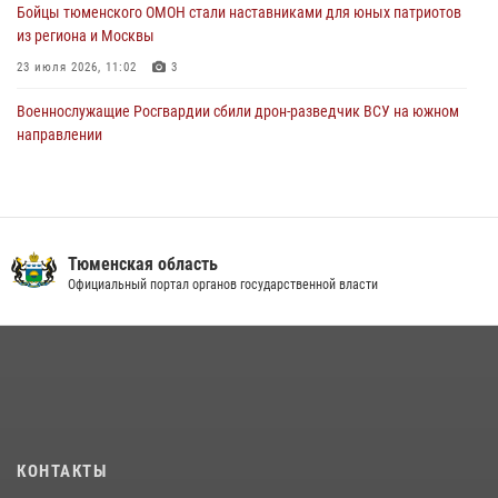
Бойцы тюменского ОМОН стали наставниками для юных патриотов
из региона и Москвы
23 июля 2026, 11:02
3
Военнослужащие Росгвардии сбили дрон-разведчик ВСУ на южном
направлении
05 августа 2026, 05:35
Росгвардейцы обеспечили безопасность празднования Дня
воздушно-десантных войск в Тюменской области
Тюменская область
03 августа 2026, 07:23
1
Официальный портал органов государственной власти
В Тюменской области подведены итоги деятельности
вневедомственной охраны Росгвардии за первое полугодие 2026
года
15 июля 2026, 04:12
3
Тюменский ОМОН «Вепрь» проводит для детей «Каникулы с
Росгвардией»
КОНТАКТЫ
10 июля 2026, 11:46
7