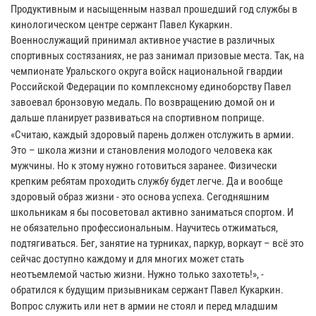
Продуктивным и насыщенным назвал прошедший год службы в
кинологическом центре сержант Павел Кукаркин.
Военнослужащий принимал активное участие в различных
спортивных состязаниях, не раз занимал призовые места. Так, на
чемпионате Уральского округа войск национальной гвардии
Российской Федерации по комплексному единоборству Павел
завоевал бронзовую медаль. По возвращению домой он и
дальше планирует развиваться на спортивном поприще.
«Считаю, каждый здоровый парень должен отслужить в армии.
Это – школа жизни и становления молодого человека как
мужчины. Но к этому нужно готовиться заранее. Физически
крепким ребятам проходить службу будет легче. Да и вообще
здоровый образ жизни - это основа успеха. Сегодняшним
школьникам я бы посоветовал активно заниматься спортом. И
не обязательно профессиональным. Научитесь отжиматься,
подтягиваться. Бег, занятие на турниках, паркур, воркаут – всё это
сейчас доступно каждому и для многих может стать
неотъемлемой частью жизни. Нужно только захотеть!», -
обратился к будущим призывникам сержант Павел Кукаркин.
Вопрос служить или нет в армии не стоял и перед младшим