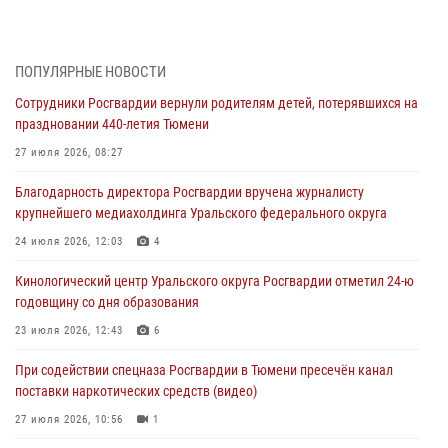
Росгвардейцы приняли участие в фотопроекте «Прогуляемся по
Тюменской области» в рамках акции «Храним огонь Победы»
06 августа 2026, 04:41
3
ПОПУЛЯРНЫЕ НОВОСТИ
Сотрудники Росгвардии вернули родителям детей, потерявшихся на
Росгвардейцы в Тюменской области почтили память генерала
праздновании 440-летия Тюмени
армии Ивана Кирилловича Яковлева
27 июля 2026, 08:27
05 августа 2026, 11:03
4
Благодарность директора Росгвардии вручена журналисту
В Тюмени офицер Росгвардии в радиоэфире напомнил гражданам о
крупнейшего медиахолдинга Уральского федерального округа
мерах безопасного владения оружием
24 июля 2026, 12:03
4
05 августа 2026, 09:56
2
Кинологический центр Уральского округа Росгвардии отметил 24-ю
Военнослужащие Росгвардии сбили дрон-разведчик ВСУ на южном
годовщину со дня образования
направлении
23 июля 2026, 12:43
6
05 августа 2026, 05:35
При содействии спецназа Росгвардии в Тюмени пресечён канал
Стальной характер продемонстрировали росгвардейцы в ходе
поставки наркотических средств (видео)
масштабных спортивных событий на Урале
27 июля 2026, 10:56
1
05 августа 2026, 05:22
6
2