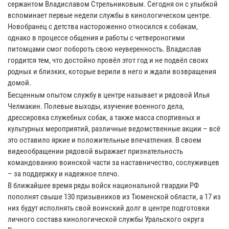
сержантом Владиславом Стрельниковым. Сегодня он с улыбкой
вспоминает первые недели службы в кинологическом центре.
Новобранец с детства настороженно относился к собакам,
однако в процессе общения и работы с четвероногими
питомцами смог побороть свою неуверенность. Владислав
гордится тем, что достойно провёл этот год и не подвёл своих
родных и близких, которые верили в него и ждали возвращения
домой.
Бесценным опытом службу в центре называет и рядовой Илья
Челмакин. Полевые выходы, изучение военного дела,
дрессировка служебных собак, а также масса спортивных и
культурных мероприятий, различные ведомственные акции – всё
это оставило яркие и положительные впечатления. В своем
видеообращении рядовой выражает признательность
командованию воинской части за наставничество, сослуживцев
– за поддержку и надежное плечо.
В ближайшее время ряды войск национальной гвардии РФ
пополнят свыше 130 призывников из Тюменской области, а 17 из
них будут исполнять свой воинский долг в центре подготовки
личного состава кинологической службы Уральского округа