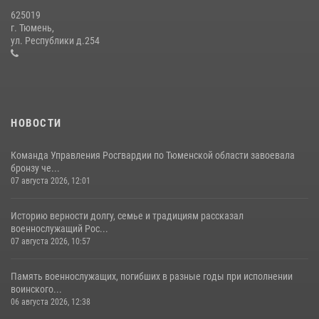
625019
Сотрудники тюменского СОБР "Сова" отработали навыки
г. Тюмень,
десантирования на Урале
ул. Республики д.254
16 июля 2026, 10:42
4
НОВОСТИ
Команда Управления Росгвардии по Тюменской области завоевала
бронзу че...
07 августа 2026, 12:01
Историю верности долгу, семье и традициям рассказал
военнослужащий Рос...
07 августа 2026, 10:57
Память военнослужащих, погибших в разные годы при исполнении
воинского...
06 августа 2026, 12:38