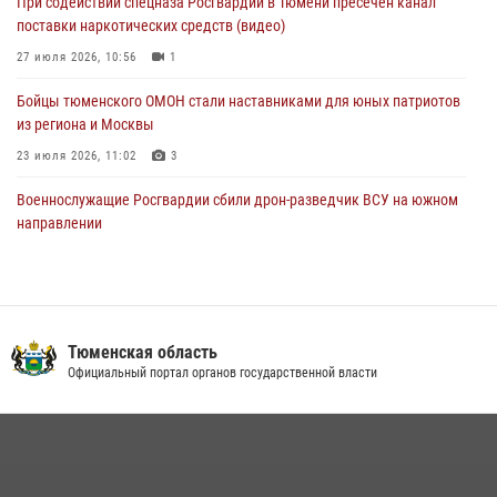
При содействии спецназа Росгвардии в Тюмени пресечён канал
Стальной характер продемонстрировали росгвардейцы в ходе
поставки наркотических средств (видео)
масштабных спортивных событий на Урале
27 июля 2026, 10:56
1
05 августа 2026, 05:22
6
2
Бойцы тюменского ОМОН стали наставниками для юных патриотов
из региона и Москвы
23 июля 2026, 11:02
3
Военнослужащие Росгвардии сбили дрон-разведчик ВСУ на южном
направлении
05 августа 2026, 05:35
Росгвардейцы обеспечили безопасность празднования Дня
воздушно-десантных войск в Тюменской области
Тюменская область
03 августа 2026, 07:23
1
Официальный портал органов государственной власти
Тюменский ОМОН «Вепрь» проводит для детей «Каникулы с
Росгвардией»
10 июля 2026, 11:46
7
В Тюменской области подведены итоги деятельности