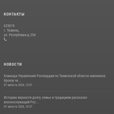
вневедомственной охраны Росгвардии за первое полугодие 2026
года
КОНТАКТЫ
15 июля 2026, 04:12
3
625019
Сотрудники тюменского СОБР "Сова" отработали навыки
г. Тюмень,
десантирования на Урале
ул. Республики д.254
16 июля 2026, 10:42
4
НОВОСТИ
Команда Управления Росгвардии по Тюменской области завоевала
бронзу че...
07 августа 2026, 12:01
Историю верности долгу, семье и традициям рассказал
военнослужащий Рос...
07 августа 2026, 10:57