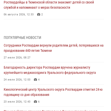
Росгвардейцы в Тюменской области знакомят детей со своей
службой и напоминают о мерах безопасности
06 августа 2026, 12:33
2
Росгвардейцы приняли участие в фотопроекте «Прогуляемся по
Тюменской области» в рамках акции «Храним огонь Победы»
06 августа 2026, 04:41
3
ПОПУЛЯРНЫЕ НОВОСТИ
Сотрудники Росгвардии вернули родителям детей, потерявшихся на
Росгвардейцы в Тюменской области почтили память генерала
праздновании 440-летия Тюмени
армии Ивана Кирилловича Яковлева
27 июля 2026, 08:27
05 августа 2026, 11:03
4
Благодарность директора Росгвардии вручена журналисту
В Тюмени офицер Росгвардии в радиоэфире напомнил гражданам о
крупнейшего медиахолдинга Уральского федерального округа
мерах безопасного владения оружием
24 июля 2026, 12:03
4
05 августа 2026, 09:56
2
Кинологический центр Уральского округа Росгвардии отметил 24-ю
Военнослужащие Росгвардии сбили дрон-разведчик ВСУ на южном
годовщину со дня образования
направлении
23 июля 2026, 12:43
6
05 августа 2026, 05:35