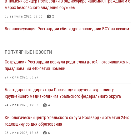
В Тюмени офицер Росгвардии в радиоэфире напомнил гражданам о
мерах безопасного владения оружием
05 августа 2026, 09:56
2
Военнослужащие Росгвардии сбили дрон-разведчик ВСУ на южном
направлении
05 августа 2026, 05:35
ПОПУЛЯРНЫЕ НОВОСТИ
Стальной характер продемонстрировали росгвардейцы в ходе
Сотрудники Росгвардии вернули родителям детей, потерявшихся на
масштабных спортивных событий на Урале
праздновании 440-летия Тюмени
05 августа 2026, 05:22
6
2
27 июля 2026, 08:27
В Тюмени сотрудник Росгвардии во внеслужебное время задержал
Благодарность директора Росгвардии вручена журналисту
виновника ДТП
крупнейшего медиахолдинга Уральского федерального округа
05 августа 2026, 05:15
1
24 июля 2026, 12:03
4
Со 101-м Днём рождения поздравили сотрудники Росгвардии
Кинологический центр Уральского округа Росгвардии отметил 24-ю
труженицу тыла из Тюмени
годовщину со дня образования
04 августа 2026, 11:07
23 июля 2026, 12:43
6