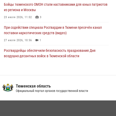
Спецназ Росгвардии провел комплексную тренировку в полевых
Бойцы тюменского ОМОН стали наставниками для юных патриотов
условиях в Тюменской области (видео)
из региона и Москвы
04 августа 2026, 06:28
4
1
23 июля 2026, 11:02
3
При содействии спецназа Росгвардии в Тюмени пресечён канал
поставки наркотических средств (видео)
27 июля 2026, 10:56
1
Росгвардейцы обеспечили безопасность празднования Дня
воздушно-десантных войск в Тюменской области
03 августа 2026, 07:23
1
Тюменский ОМОН «Вепрь» проводит для детей «Каникулы с
Росгвардией»
Тюменская область
10 июля 2026, 11:46
7
Официальный портал органов государственной власти
В Тюменской области подведены итоги деятельности
вневедомственной охраны Росгвардии за первое полугодие 2026
года
15 июля 2026, 04:12
3