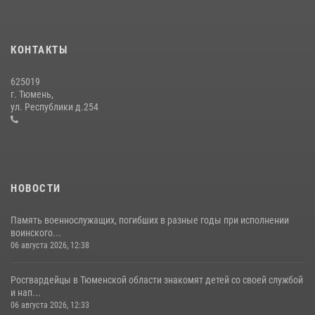
Сотрудники тюменского СОБР "Сова" отработали навыки
десантирования на Урале
КОНТАКТЫ
16 июля 2026, 10:42
4
625019
Росгвардейцы в День семьи, любви и верности оказали помощь
г. Тюмень,
жителям Тюмени, оказавшимся в сложной жизненной ситуации
ул. Республики д.254
08 июля 2026, 09:38
5
НОВОСТИ
Память военнослужащих, погибших в разные годы при исполнении
воинского...
06 августа 2026, 12:38
Росгвардейцы в Тюменской области знакомят детей со своей службой
и нап...
06 августа 2026, 12:33