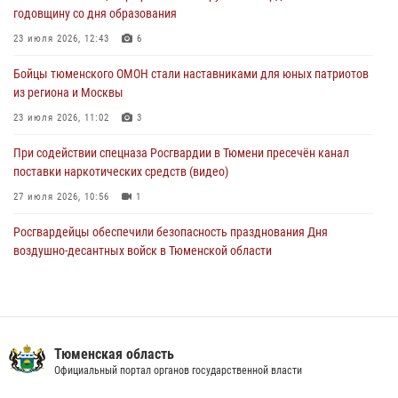
03 августа 2026, 07:35
5
годовщину со дня образования
Росгвардия противодействует БПЛА ВСУ на южном направлении
23 июля 2026, 12:43
6
(видео)
Бойцы тюменского ОМОН стали наставниками для юных патриотов
03 августа 2026, 07:29
2
1
из региона и Москвы
23 июля 2026, 11:02
3
При содействии спецназа Росгвардии в Тюмени пресечён канал
поставки наркотических средств (видео)
27 июля 2026, 10:56
1
Росгвардейцы обеспечили безопасность празднования Дня
воздушно-десантных войск в Тюменской области
03 августа 2026, 07:23
1
Тюменский ОМОН «Вепрь» проводит для детей «Каникулы с
Росгвардией»
Тюменская область
10 июля 2026, 11:46
7
Официальный портал органов государственной власти
В Тюменской области подведены итоги деятельности