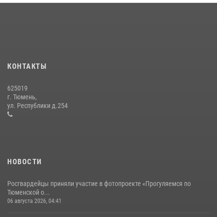
вневедомственной охраны Росгвардии за первое полугодие 2026
года
15 июля 2026, 04:12
3
Сотрудники тюменского СОБР "Сова" отработали навыки
десантирования на Урале
КОНТАКТЫ
16 июля 2026, 10:42
4
625019
Росгвардейцы в День семьи, любви и верности оказали помощь
г. Тюмень,
жителям Тюмени, оказавшимся в сложной жизненной ситуации
ул. Республики д.254
08 июля 2026, 09:38
5
НОВОСТИ
Росгвардейцы приняли участие в фотопроекте «Прогуляемся по
Тюменской о...
06 августа 2026, 04:41