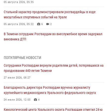
05 августа 2026, 05:35
Стальной характер продемонстрировали росгвардейцы в ходе
масштабных спортивных событий на Урале
05 августа 2026, 05:22
6
2
В Тюмени сотрудник Росгвардии во внеслужебное время задержал
виновника ДТП
05 августа 2026, 05:15
1
Со 101-м Днём рождения поздравили сотрудники Росгвардии
ПОПУЛЯРНЫЕ НОВОСТИ
труженицу тыла из Тюмени
Сотрудники Росгвардии вернули родителям детей, потерявшихся на
04 августа 2026, 11:07
праздновании 440-летия Тюмени
Спецназ Росгвардии провел комплексную тренировку в полевых
27 июля 2026, 08:27
условиях в Тюменской области (видео)
Благодарность директора Росгвардии вручена журналисту
04 августа 2026, 06:28
4
1
крупнейшего медиахолдинга Уральского федерального округа
Тюменские правоохранители провели соревнования по стрельбе
24 июля 2026, 12:03
4
памяти офицера СОБР
Кинологический центр Уральского округа Росгвардии отметил 24-ю