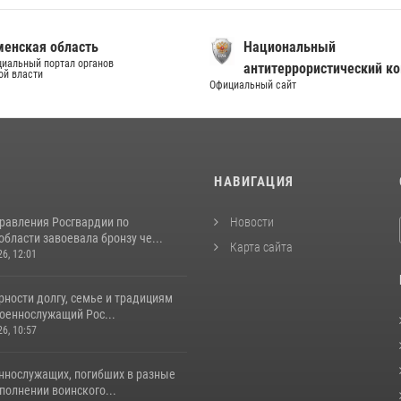
енская область
Национальный
иальный портал органов
антитеррористический к
ой власти
Официальный сайт
И
НАВИГАЦИЯ
равления Росгвардии по
Новости
бласти завоевала бронзу че...
Карта сайта
26, 12:01
ности долгу, семье и традициям
оеннослужащий Рос...
26, 10:57
ннослужащих, погибших в разные
полнении воинского...