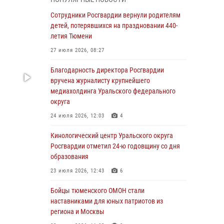
знакомят детей со своей службой и
напоминают о мерах безопасности
Сотрудники Росгвардии вернули родителям
детей, потерявшихся на праздновании 440-
06 августа 2026, 12:33
2
летия Тюмени
Росгвардейцы приняли участие в
27 июля 2026, 08:27
фотопроекте «Прогуляемся по Тюменской
области» в рамках акции «Храним огонь
Благодарность директора Росгвардии
Победы»
вручена журналисту крупнейшего
медиахолдинга Уральского федерального
06 августа 2026, 04:41
3
округа
Росгвардейцы в Тюменской области почтили
24 июля 2026, 12:03
4
память генерала армии Ивана Кирилловича
Яковлева
Кинологический центр Уральского округа
Росгвардии отметил 24-ю годовщину со дня
05 августа 2026, 11:03
4
образования
В Тюмени офицер Росгвардии в радиоэфире
23 июля 2026, 12:43
6
напомнил гражданам о мерах безопасного
владения оружием
Бойцы тюменского ОМОН стали
наставниками для юных патриотов из
05 августа 2026, 09:56
2
региона и Москвы
Военнослужащие Росгвардии сбили дрон-