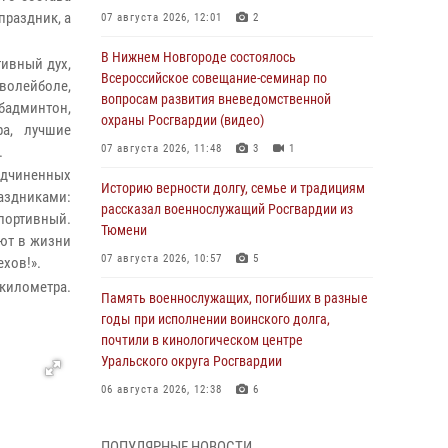
праздник, а
07 августа 2026, 12:01
2
В Нижнем Новгороде состоялось
ивный дух,
Всероссийское совещание-семинар по
волейболе,
вопросам развития вневедомственной
бадминтон,
охраны Росгвардии (видео)
ра, лучшие
07 августа 2026, 11:48
3
1
.
одчиненных
Историю верности долгу, семье и традициям
раздниками:
рассказал военнослужащий Росгвардии из
спортивный.
Тюмени
уют в жизни
07 августа 2026, 10:57
5
ехов!».
 километра.
Память военнослужащих, погибших в разные
годы при исполнении воинского долга,
почтили в кинологическом центре
Уральского округа Росгвардии
06 августа 2026, 12:38
6
Росгвардейцы в Тюменской области
ПОПУЛЯРНЫЕ НОВОСТИ