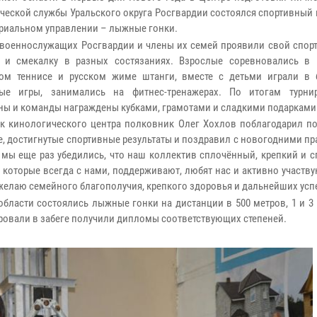
ческой службы Уральского округа Росгвардии состоялся спортивный 
ориальном управлении – лыжные гонки.
 военнослужащих Росгвардии и члены их семей проявили свой спорт
 и смекалку в разных состязаниях. Взрослые соревновались в 
ом теннисе и русском жиме штанги, вместе с детьми играли в 
ные игры, занимались на фитнес-тренажерах. По итогам турни
ны и команды награждены кубками, грамотами и сладкими подарками
к кинологического центра полковник Олег Хохлов поблагодарил п
ие, достигнутые спортивные результаты и поздравил с новогодними п
 мы еще раз убедились, что наш коллектив сплочённый, крепкий и 
 которые всегда с нами, поддерживают, любят нас и активно участв
 желаю семейного благополучия, крепкого здоровья и дальнейших усп
бласти состоялись лыжные гонки на дистанции в 500 метров, 1 и 3
овали в забеге получили дипломы соответствующих степеней.