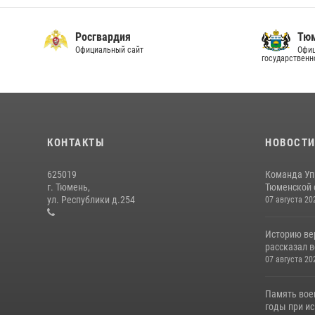
Росгвардия
Тюм
Официальный сайт
Офиц
государственн
КОНТАКТЫ
НОВОСТ
625019
Команда Уп
г. Тюмень,
Тюменской о
ул. Республики д.254
07 августа 20
Историю вер
рассказал в
07 августа 20
Память вое
годы при ис