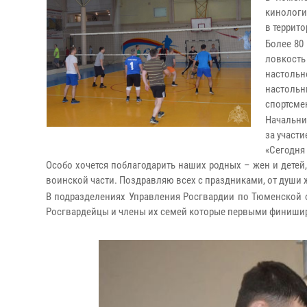
кинологи
в террит
Более 80
ловкость
настольн
настоль
спортсме
Начальни
за участ
«Сегодня
Особо хочется поблагодарить наших родных – жен и детей,
воинской части. Поздравляю всех с праздниками, от души
В подразделениях Управления Росгвардии по Тюменской о
Росгвардейцы и члены их семей которые первыми финишир