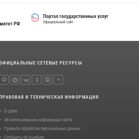
деятельности вневедомственной охраны
Росгвардии за первое полугодие 2026 года
Портал государственных услуг
15 июля 2026, 04:12
3
Официальный сайт
омитет РФ
Сотрудники тюменского СОБР "Сова"
отработали навыки десантирования на Урале
16 июля 2026, 10:42
4
ОФИЦИАЛЬНЫЕ СЕТЕВЫЕ РЕСУРСЫ
ПРАВОВАЯ И ТЕХНИЧЕСКАЯ ИНФОРМАЦИЯ
О сайте
Об использовании информации сайта
Правила обработки персональных данных
Сообщить об ошибках
.