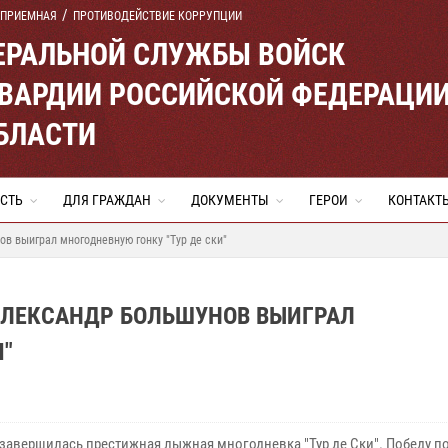
 ПРИЕМНАЯ
ПРОТИВОДЕЙСТВИЕ КОРРУПЦИИ
ЕРАЛЬНОЙ СЛУЖБЫ ВОЙСК
ВАРДИИ РОССИЙСКОЙ ФЕДЕРАЦИ
БЛАСТИ
СТЬ
ДЛЯ ГРАЖДАН
ДОКУМЕНТЫ
ГЕРОИ
КОНТАКТ
в выиграл многодневную гонку "Тур де ски"
АЛЕКСАНДР БОЛЬШУНОВ ВЫИГРАЛ
И"
 завершилась престижная лыжная многодневка "Тур де Ски". Победу п