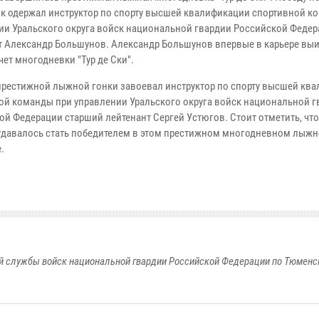
ок одержал инструктор по спорту высшей квалификации спортивной к
ии Уральского округа войск национальной гвардии Российской Феде
т Александр Большунов. Александр Большунов впервые в карьере вы
ет многодневки "Тур де Ски".
престижной лыжной гонки завоевал инструктор по спорту высшей кв
ой команды при управлении Уральского округа войск национальной г
ой Федерации старший лейтенант Сергей Устюгов. Стоит отметить, что
 удавалось стать победителем в этом престижном многодневном лыж
.
 службы войск национальной гвардии Российской Федерации по Тюменс