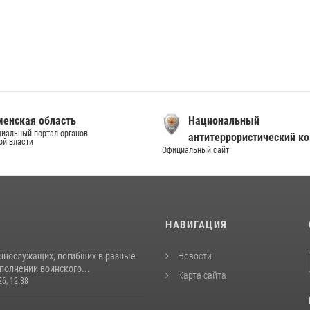
енская область
Национальный
иальный портал органов
антитеррористический к
ой власти
Официальный сайт
И
НАВИГАЦИЯ
ннослужащих, погибших в разные
Новости
полнении воинского...
Карта сайта
26, 12:38