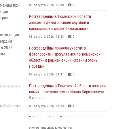
оманды при
06 августа 2026, 12:38
6
рации
Росгвардейцы в Тюменской области
играл
знакомят детей со своей службой и
напоминают о мерах безопасности
алификации
06 августа 2026, 12:33
2
вардии
 в 2017
Росгвардейцы приняли участие в
ном
фотопроекте «Прогуляемся по Тюменской
области» в рамках акции «Храним огонь
Победы»
06 августа 2026, 04:41
3
Росгвардейцы в Тюменской области почтили
память генерала армии Ивана Кирилловича
Яковлева
кой области
05 августа 2026, 11:03
4
В Тюмени офицер Росгвардии в радиоэфире
напомнил гражданам о мерах безопасного
ПОПУЛЯРНЫЕ НОВОСТИ