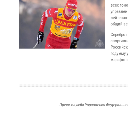
всех гон
управлен
лейтенан
общий зач
Серебро 
спортивн
Российск
году ему
марафоне
Пресс-служба Управления Федеральной