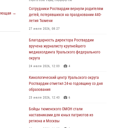
владения оружием
Сотрудники Росгвардии вернули родителям
05 августа 2026, 09:56
2
ующая →
детей, потерявшихся на праздновании 440-
Военнослужащие Росгвардии сбили дрон-
летия Тюмени
разведчик ВСУ на южном направлении
27 июля 2026, 08:27
05 августа 2026, 05:35
Благодарность директора Росгвардии
Стальной характер продемонстрировали
вручена журналисту крупнейшего
росгвардейцы в ходе масштабных
медиахолдинга Уральского федерального
спортивных событий на Урале
округа
05 августа 2026, 05:22
6
2
24 июля 2026, 12:03
4
В Тюмени сотрудник Росгвардии во
Кинологический центр Уральского округа
внеслужебное время задержал виновника
Росгвардии отметил 24-ю годовщину со дня
ДТП
образования
05 августа 2026, 05:15
1
23 июля 2026, 12:43
6
Со 101-м Днём рождения поздравили
Бойцы тюменского ОМОН стали
сотрудники Росгвардии труженицу тыла из
наставниками для юных патриотов из
Тюмени
региона и Москвы