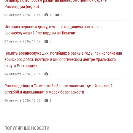
семинар по вопросам развития вневедомственной охраны
Росгвардии (видео)
07 августа 2026, 11:48
3
1
Историю верности долгу, семье и традициям рассказал
военнослужащий Росгвардии из Тюмени
07 августа 2026, 10:57
5
Память военнослужащих, погибших в разные годы при исполнении
воинского долга, почтили в кинологическом центре Уральского
округа Росгвардии
06 августа 2026, 12:38
6
Росгвардейцы в Тюменской области знакомят детей со своей
службой и напоминают о мерах безопасности
06 августа 2026, 12:33
2
Росгвардейцы приняли участие в фотопроекте «Прогуляемся по
Тюменской области» в рамках акции «Храним огонь Победы»
06 августа 2026, 04:41
3
ПОПУЛЯРНЫЕ НОВОСТИ