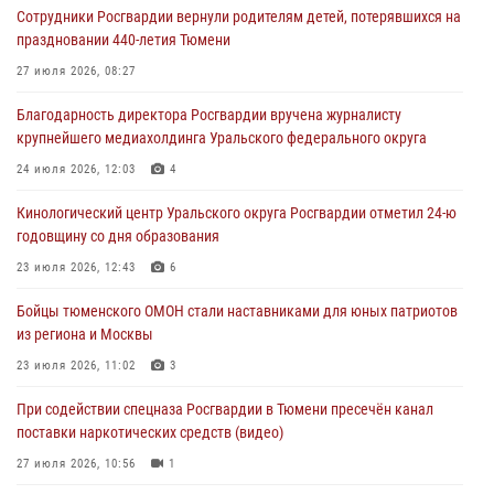
Сотрудники Росгвардии вернули родителям детей, потерявшихся на
Росгвардейцы в Тюменской области почтили память генерала
праздновании 440-летия Тюмени
армии Ивана Кирилловича Яковлева
27 июля 2026, 08:27
05 августа 2026, 11:03
4
Благодарность директора Росгвардии вручена журналисту
В Тюмени офицер Росгвардии в радиоэфире напомнил гражданам о
крупнейшего медиахолдинга Уральского федерального округа
мерах безопасного владения оружием
24 июля 2026, 12:03
4
05 августа 2026, 09:56
2
Кинологический центр Уральского округа Росгвардии отметил 24-ю
Военнослужащие Росгвардии сбили дрон-разведчик ВСУ на южном
годовщину со дня образования
направлении
23 июля 2026, 12:43
6
05 августа 2026, 05:35
Бойцы тюменского ОМОН стали наставниками для юных патриотов
Стальной характер продемонстрировали росгвардейцы в ходе
из региона и Москвы
масштабных спортивных событий на Урале
23 июля 2026, 11:02
3
05 августа 2026, 05:22
6
2
При содействии спецназа Росгвардии в Тюмени пресечён канал
поставки наркотических средств (видео)
27 июля 2026, 10:56
1