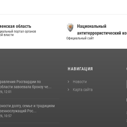
енская область
Национальный
иальный портал органов
антитеррористический к
ой власти
Официальный сайт
И
НАВИГАЦИЯ
равления Росгвардии по
Новости
бласти завоевала бронзу че...
Карта сайта
26, 12:01
ности долгу, семье и традициям
оеннослужащий Рос...
26, 10:57