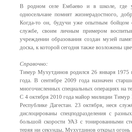
В родном селе Ембаево и в школе, где у
односельчане помнят жизнерадостного, доб
Когда-то он, будучи уже опытным бойцом с
службе, своим личным примером воспитыв
учреждении образования создан музей памят
доска, к которой сегодня также возложены цве
Справочно:
Тимур Мухутдинов родился 26 января 1975 г
года. В сентябре 2009 года назначен ста
многочисленных специальных операциях на те
С 4 октября 2010 года майор милиции Тимур
Республике Дагестан. 23 октября, неся слу
дислоцированы спецподразделения с разн
большой скорости УАЗ с тонированными сте
теряя ни секунды, Мухутдинов открыл огонь 