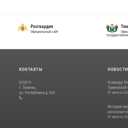
Росгвардия
Тюм
Официальный сайт
Офиц
государственн
КОНТАКТЫ
НОВОСТ
625019
Команда Уп
г. Тюмень,
Тюменской о
ул. Республики д.254
07 августа 20
Историю вер
рассказал в
07 августа 20