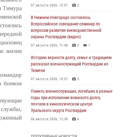
07 августа 2026, 12:01
2
и Тимура
юменской
В Нижнем Новгороде состоялось
Всероссийское совещание-семинар по
стоялись
вопросам развития вневедомственной
чередной
охраны Росгвардии (видео)
цназовец
07 августа 2026, 11:48
3
1
ас жизни
Историю верности долгу, семье и традициям
рассказал военнослужащий Росгвардии из
Тюмени
командир
07 августа 2026, 10:57
5
о боевом
Память военнослужащих, погибших в разные
годы при исполнении воинского долга,
ствующие
почтили в кинологическом центре
службы,
Уральского округа Росгвардии
ерженный
06 августа 2026, 12:38
6
Росгвардейцы в Тюменской области
ПОПУЛЯРНЫЕ НОВОСТИ