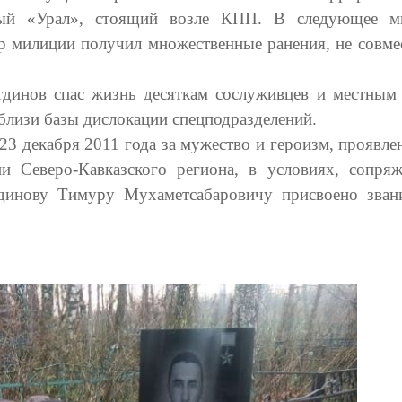
ный «Урал», стоящий возле КПП. В следующее м
ор милиции получил множественные ранения, не совме
динов спас жизнь десяткам сослуживцев и местным
близи базы дислокации спецподразделений.
23 декабря 2011 года за мужество и героизм, проявле
и Северо-Кавказского региона, в условиях, сопря
динову Тимуру Мухаметсабаровичу присвоено зван