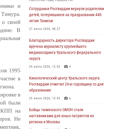
знакомят детей со своей службой и
ченики и
напоминают о мерах безопасности
Сотрудники Росгвардии вернули родителям
 Тимура.
детей, потерявшихся на праздновании 440-
06 августа 2026, 12:33
2
летия Тюмени
 о своей
Росгвардейцы приняли участие в
одине. В
27 июля 2026, 08:27
фотопроекте «Прогуляемся по Тюменской
риальная
области» в рамках акции «Храним огонь
Благодарность директора Росгвардии
Победы»
вручена журналисту крупнейшего
медиахолдинга Уральского федерального
06 августа 2026, 04:41
3
округа
Росгвардейцы в Тюменской области почтили
24 июля 2026, 12:03
4
юля 1995
память генерала армии Ивана Кирилловича
Яковлева
частие в
Кинологический центр Уральского округа
Росгвардии отметил 24-ю годовщину со дня
05 августа 2026, 11:03
4
гиона.
образования
ировке в
В Тюмени офицер Росгвардии в радиоэфире
23 июля 2026, 12:43
6
напомнил гражданам о мерах безопасного
рой были
владения оружием
Бойцы тюменского ОМОН стали
к КПП на
наставниками для юных патриотов из
05 августа 2026, 09:56
2
еров. Не
региона и Москвы
мертник,
Военнослужащие Росгвардии сбили дрон-