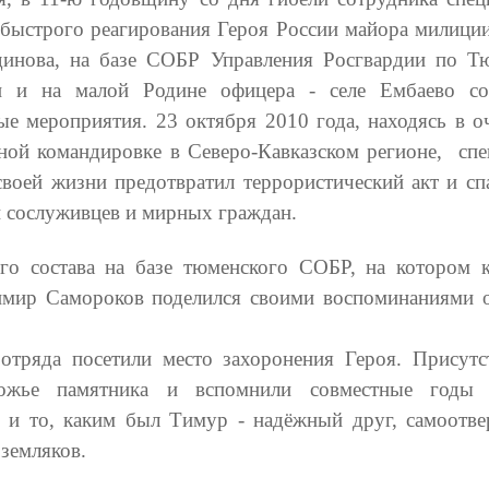
 быстрого реагирования Героя России майора милици
инова, на базе СОБР Управления Росгвардии по Т
и и на малой Родине офицера - селе Ембаево со
ые мероприятия. 23 октября 2010 года, находясь в о
ной командировке в Северо-Кавказском регионе, спе
своей жизни предотвратил террористический акт и сп
и сослуживцев и мирных граждан.
го состава на базе тюменского СОБР, на котором 
имир Самороков поделился своими воспоминаниями 
отряда посетили место захоронения Героя. Присут
ножье памятника и вспомнили совместные годы 
и и то, каким был Тимур - надёжный друг, самоотв
 земляков.