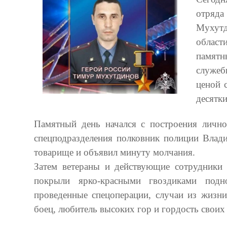
отряда
Мухутд
област
памятн
служеб
ценой 
десятк
Памятный день начался с построения лично
спецподразделения полковник полиции Влад
товарище и объявил минуту молчания.
Затем ветераны и действующие сотрудники 
покрыли ярко-красными гвоздиками под
проведенные спецоперации, случаи из жизн
боец, любитель высоких гор и гордость своих