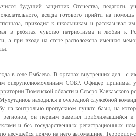
чился будущий защитник Отечества, педагоги, у
рожелательного, всегда готового прийти на помощь
пецназа, приходил к школьникам и рассказывал им
ая в ребятах чувство патриотизма и любви к Р
и, а при входе на стене расположена именная мемо
ты.
ода в селе Ембаево. В органах внутренних дел - с и
ршим оперуполномоченным СОБР. Офицер принимал у
рритории Тюменской области и Северо-Кавказского ре
 Мухутдинов находился в очередной служебной команд
жбу на контрольно-пропускном пункте базы, на кото
ых регионов, он первым заметил приближавшийся 
клами и без государственных регистрационных ном
по несущейся прямо на него автомашине. Террорист-с