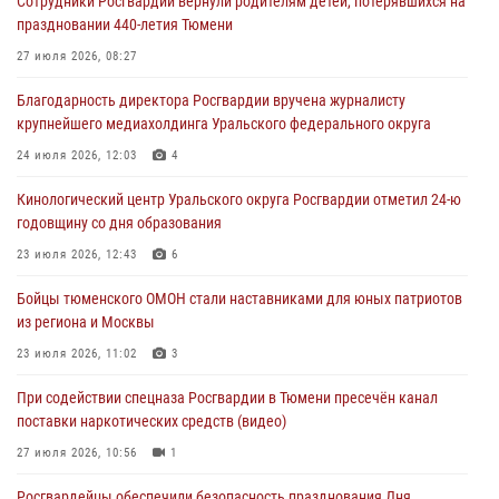
Сотрудники Росгвардии вернули родителям детей, потерявшихся на
масштабных спортивных событий на Урале
праздновании 440-летия Тюмени
05 августа 2026, 05:22
6
2
27 июля 2026, 08:27
В Тюмени сотрудник Росгвардии во внеслужебное время задержал
Благодарность директора Росгвардии вручена журналисту
виновника ДТП
крупнейшего медиахолдинга Уральского федерального округа
05 августа 2026, 05:15
1
24 июля 2026, 12:03
4
Со 101-м Днём рождения поздравили сотрудники Росгвардии
Кинологический центр Уральского округа Росгвардии отметил 24-ю
труженицу тыла из Тюмени
годовщину со дня образования
04 августа 2026, 11:07
23 июля 2026, 12:43
6
Спецназ Росгвардии провел комплексную тренировку в полевых
Бойцы тюменского ОМОН стали наставниками для юных патриотов
условиях в Тюменской области (видео)
из региона и Москвы
04 августа 2026, 06:28
4
1
23 июля 2026, 11:02
3
При содействии спецназа Росгвардии в Тюмени пресечён канал
поставки наркотических средств (видео)
27 июля 2026, 10:56
1
Росгвардейцы обеспечили безопасность празднования Дня