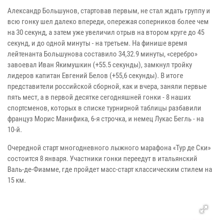
Александр Большунов, стартовав первым, не стал ждать группу и
всю гонку шел далеко впереди, опережая соперников более чем
на 30 секунд, а затем уже увеличил отрыв на втором круге до 45
секунд, и до одной минуты - на третьем. На финише время
лейтенанта Большунова составило 34,32.9 минуты, «серебро»
завоевал Иван Якимушкин (+55.5 секунды), замкнул тройку
лидеров капитан Евгений Белов (+55,6 секунды). В итоге
представители российской сборной, как и вчера, заняли первые
пять мест, а в первой десятке сегодняшней гонки - 8 наших
спортсменов, которых в списке турнирной таблицы разбавили
француз Морис Манифика, 6-я строчка, и немец Лукас Бегль - на
10-й.
Очередной старт многодневного лыжного марафона «Тур де Ски»
состоится 8 января. Участники гонки переедут в итальянский
Валь-де-Фиамме, где пройдет масс-старт классическим стилем на
15 км.