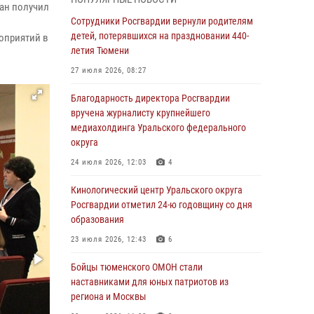
ран получил
В Тюмени сотрудник Росгвардии во
Сотрудники Росгвардии вернули родителям
внеслужебное время задержал виновника
детей, потерявшихся на праздновании 440-
оприятий в
ДТП
летия Тюмени
05 августа 2026, 05:15
1
27 июля 2026, 08:27
Со 101-м Днём рождения поздравили
Благодарность директора Росгвардии
сотрудники Росгвардии труженицу тыла из
вручена журналисту крупнейшего
Тюмени
медиахолдинга Уральского федерального
округа
04 августа 2026, 11:07
24 июля 2026, 12:03
4
Спецназ Росгвардии провел комплексную
тренировку в полевых условиях в Тюменской
Кинологический центр Уральского округа
области (видео)
Росгвардии отметил 24-ю годовщину со дня
образования
04 августа 2026, 06:28
4
1
23 июля 2026, 12:43
6
Тюменские правоохранители провели
соревнования по стрельбе памяти офицера
Бойцы тюменского ОМОН стали
СОБР
наставниками для юных патриотов из
региона и Москвы
03 августа 2026, 07:35
5