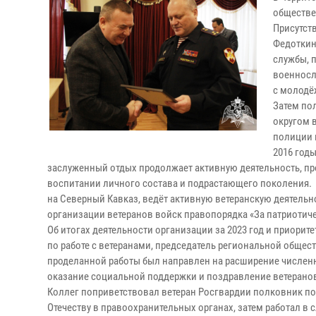
обществе
Присутст
Федоткин
службы, 
военносл
с молодё
Затем по
округом 
полиции 
2016 год
заслуженный отдых продолжает активную деятельность, п
воспитании личного состава и подрастающего поколения. 
на Северный Кавказ, ведёт активную ветеранскую деятельн
организации ветеранов войск правопорядка «За патриотич
Об итогах деятельности организации за 2023 год и приори
по работе с ветеранами, председатель региональной обще
проделанной работы был направлен на расширение численн
оказание социальной поддержки и поздравление ветеран
Коллег поприветствовал ветеран Росгвардии полковник по
Отечеству в правоохранительных органах, затем работал в