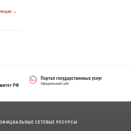
Сотрудники тюменского СОБР "Сова"
отработали навыки десантирования на Урале
ующая →
16 июля 2026, 10:42
4
Росгвардейцы в День семьи, любви и
верности оказали помощь жителям Тюмени,
оказавшимся в сложной жизненной ситуации
08 июля 2026, 09:38
5
Портал государственных услуг
Официальный сайт
омитет РФ
ОФИЦИАЛЬНЫЕ СЕТЕВЫЕ РЕСУРСЫ