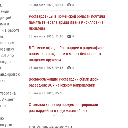
и.
06 августа 2026, 04:41
3
гений
Росгвардейцы в Тюменской области почтили
адиций
память генерала армии Ивана Кирилловича
ами и
Яковлева
и в работе
ов.
05 августа 2026, 11:03
4
ральским
В Тюмени офицер Росгвардии в радиоэфире
ковнику
напомнил гражданам о мерах безопасного
 2010 по
владения оружием
ыхода на
м
05 августа 2026, 09:56
2
мандировок
Военнослужащие Росгвардии сбили дрон-
ака
разведчик ВСУ на южном направлении
теоргана
05 августа 2026, 05:35
. Акцент
Стальной характер продемонстрировали
тва,
росгвардейцы в ходе масштабных
спортивных событий на Урале
ию
августе
05 августа 2026, 05:22
6
2
ПОПУЛЯРНЫЕ НОВОСТИ