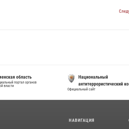
След
енская область
Национальный
иальный портал органов
антитеррористический к
ой власти
Официальный сайт
И
НАВИГАЦИЯ