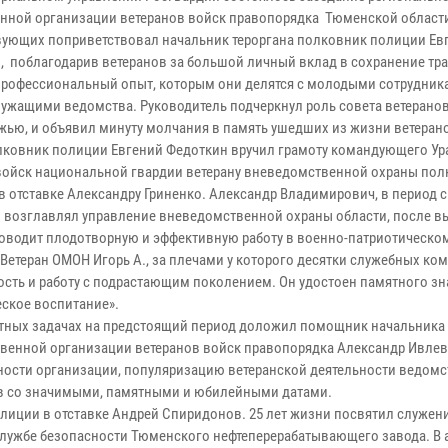
нной организации ветеранов войск правопорядка Тюменской област
вующих поприветствовал начальник тероргана полковник полиции Ев
, поблагодарив ветеранов за большой личный вклад в сохранение тр
профессиональный опыт, которым они делятся с молодыми сотрудник
ужащими ведомства. Руководитель подчеркнул роль совета ветеранов 
жью, и объявил минуту молчания в память ушедших из жизни ветеран
лковник полиции Евгений Федоткин вручил грамоту командующего У
войск национальной гвардии ветерану вневедомственной охраны пол
в отставке Александру Гриненко. Александр Владимирович, в период с
ы возглавлял управление вневедомственной охраны области, после в
роводит плодотворную и эффективную работу в военно-патриотическо
Ветеран ОМОН Игорь А., за плечами у которого десятки служебных ко
ость и работу с подрастающим поколением. Он удостоен памятного зн
еское воспитание».
тетных задачах на предстоящий период доложил помощник начальника 
ственной организации ветеранов войск правопорядка Александр Ивлев
ости организации, популяризацию ветеранской деятельности ведомс
ов со значимыми, памятными и юбилейными датами.
лиции в отставке Андрей Спиридонов. 25 лет жизни посвятил служен
 службе безопасности Тюменского нефтеперерабатывающего завода. В 