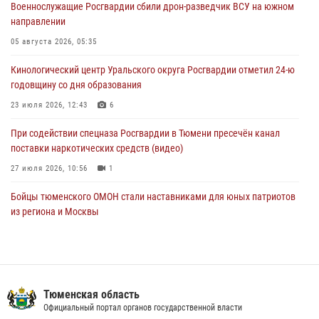
Военнослужащие Росгвардии сбили дрон-разведчик ВСУ на южном
направлении
Росгвардейцы приняли участие в фотопроекте «Прогуляемся по
Тюменской области» в рамках акции «Храним огонь Победы»
05 августа 2026, 05:35
06 августа 2026, 04:41
3
Кинологический центр Уральского округа Росгвардии отметил 24-ю
годовщину со дня образования
Росгвардейцы в Тюменской области почтили память генерала
армии Ивана Кирилловича Яковлева
23 июля 2026, 12:43
6
05 августа 2026, 11:03
4
При содействии спецназа Росгвардии в Тюмени пресечён канал
поставки наркотических средств (видео)
27 июля 2026, 10:56
1
Бойцы тюменского ОМОН стали наставниками для юных патриотов
из региона и Москвы
23 июля 2026, 11:02
3
Росгвардейцы обеспечили безопасность празднования Дня
воздушно-десантных войск в Тюменской области
Тюменская область
03 августа 2026, 07:23
1
Официальный портал органов государственной власти