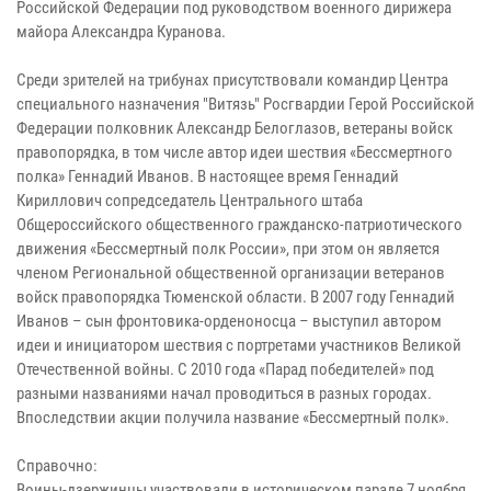
Российской Федерации под руководством военного дирижера
майора Александра Куранова.
Среди зрителей на трибунах присутствовали командир Центра
специального назначения "Витязь" Росгвардии Герой Российской
Федерации полковник Александр Белоглазов, ветераны войск
правопорядка, в том числе автор идеи шествия «Бессмертного
полка» Геннадий Иванов. В настоящее время Геннадий
Кириллович сопредседатель Центрального штаба
Общероссийского общественного гражданско-патриотического
движения «Бессмертный полк России», при этом он является
членом Региональной общественной организации ветеранов
войск правопорядка Тюменской области. В 2007 году Геннадий
Иванов – сын фронтовика-орденоносца – выступил автором
идеи и инициатором шествия с портретами участников Великой
Отечественной войны. С 2010 года «Парад победителей» под
разными названиями начал проводиться в разных городах.
Впоследствии акции получила название «Бессмертный полк».
Справочно:
Воины-дзержинцы участвовали в историческом параде 7 ноября