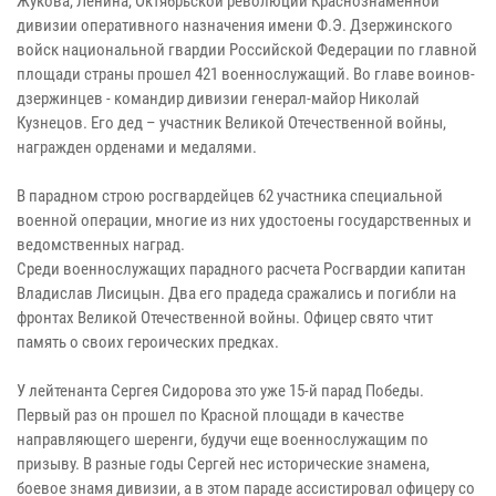
Жукова, Ленина, Октябрьской революции Краснознаменной
дивизии оперативного назначения имени Ф.Э. Дзержинского
войск национальной гвардии Российской Федерации по главной
площади страны прошел 421 военнослужащий. Во главе воинов-
дзержинцев - командир дивизии генерал-майор Николай
Кузнецов. Его дед – участник Великой Отечественной войны,
награжден орденами и медалями.
В парадном строю росгвардейцев 62 участника специальной
военной операции, многие из них удостоены государственных и
ведомственных наград.
Среди военнослужащих парадного расчета Росгвардии капитан
Владислав Лисицын. Два его прадеда сражались и погибли на
фронтах Великой Отечественной войны. Офицер свято чтит
память о своих героических предках.
У лейтенанта Сергея Сидорова это уже 15-й парад Победы.
Первый раз он прошел по Красной площади в качестве
направляющего шеренги, будучи еще военнослужащим по
призыву. В разные годы Сергей нес исторические знамена,
боевое знамя дивизии, а в этом параде ассистировал офицеру со