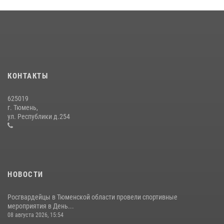
В Тюменской области подведены итоги деятельности
вневедомственной охраны Росгвардии за первое полугодие 2026
года
15 июля 2026, 04:12
3
Тюменский ОМОН «Вепрь» проводит для детей «Каникулы с
Росгвардией»
КОНТАКТЫ
10 июля 2026, 11:46
7
625019
Сотрудники тюменского СОБР "Сова" отработали навыки
г. Тюмень,
десантирования на Урале
ул. Республики д.254
16 июля 2026, 10:42
4
НОВОСТИ
Росгвардейцы в Тюменской области провели спортивные
мероприятия в День...
08 августа 2026, 15:54