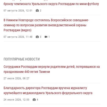
бронзу чемпионата Уральского округа Росгвардии по мини-футболу
07 августа 2026, 12:01
2
В Нижнем Новгороде состоялось Всероссийское совещание-
семинар по вопросам развития вневедомственной охраны
Росгвардии (видео)
07 августа 2026, 11:48
3
1
Историю верности долгу, семье и традициям рассказал
военнослужащий Росгвардии из Тюмени
07 августа 2026, 10:57
5
ПОПУЛЯРНЫЕ НОВОСТИ
Сотрудники Росгвардии вернули родителям детей, потерявшихся на
Память военнослужащих, погибших в разные годы при исполнении
праздновании 440-летия Тюмени
воинского долга, почтили в кинологическом центре Уральского
округа Росгвардии
27 июля 2026, 08:27
06 августа 2026, 12:38
6
Благодарность директора Росгвардии вручена журналисту
крупнейшего медиахолдинга Уральского федерального округа
Росгвардейцы в Тюменской области знакомят детей со своей
службой и напоминают о мерах безопасности
24 июля 2026, 12:03
4
06 августа 2026, 12:33
2