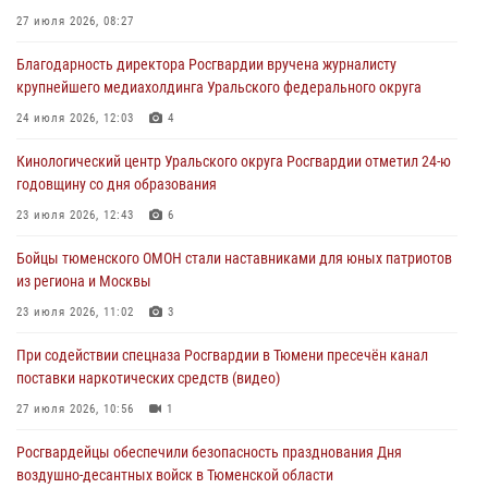
05 августа 2026, 05:22
6
2
27 июля 2026, 08:27
В Тюмени сотрудник Росгвардии во внеслужебное время задержал
Благодарность директора Росгвардии вручена журналисту
виновника ДТП
крупнейшего медиахолдинга Уральского федерального округа
05 августа 2026, 05:15
1
24 июля 2026, 12:03
4
Со 101-м Днём рождения поздравили сотрудники Росгвардии
Кинологический центр Уральского округа Росгвардии отметил 24-ю
труженицу тыла из Тюмени
годовщину со дня образования
04 августа 2026, 11:07
23 июля 2026, 12:43
6
Спецназ Росгвардии провел комплексную тренировку в полевых
Бойцы тюменского ОМОН стали наставниками для юных патриотов
условиях в Тюменской области (видео)
из региона и Москвы
04 августа 2026, 06:28
4
1
23 июля 2026, 11:02
3
При содействии спецназа Росгвардии в Тюмени пресечён канал
поставки наркотических средств (видео)
27 июля 2026, 10:56
1
Росгвардейцы обеспечили безопасность празднования Дня
воздушно-десантных войск в Тюменской области