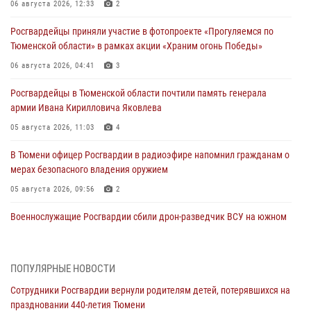
06 августа 2026, 12:33
2
Росгвардейцы приняли участие в фотопроекте «Прогуляемся по
Тюменской области» в рамках акции «Храним огонь Победы»
06 августа 2026, 04:41
3
Росгвардейцы в Тюменской области почтили память генерала
армии Ивана Кирилловича Яковлева
05 августа 2026, 11:03
4
В Тюмени офицер Росгвардии в радиоэфире напомнил гражданам о
мерах безопасного владения оружием
05 августа 2026, 09:56
2
Военнослужащие Росгвардии сбили дрон-разведчик ВСУ на южном
направлении
05 августа 2026, 05:35
ПОПУЛЯРНЫЕ НОВОСТИ
Стальной характер продемонстрировали росгвардейцы в ходе
Сотрудники Росгвардии вернули родителям детей, потерявшихся на
масштабных спортивных событий на Урале
праздновании 440-летия Тюмени