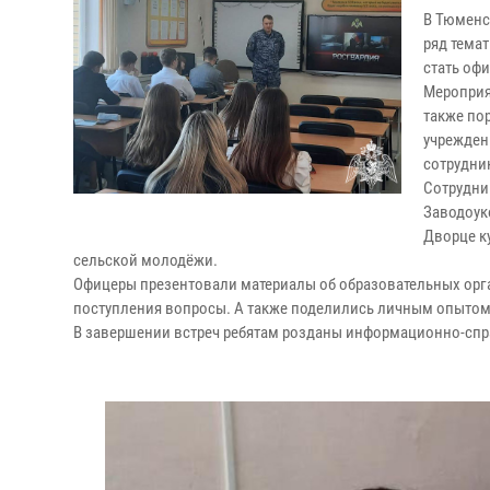
В Тюменс
ряд тема
стать оф
Мероприя
также по
учрежден
сотрудни
Сотрудни
Заводоук
Дворце к
сельской молодёжи.
Офицеры презентовали материалы об образовательных орга
поступления вопросы. А также поделились личным опытом 
В завершении встреч ребятам розданы информационно-спр