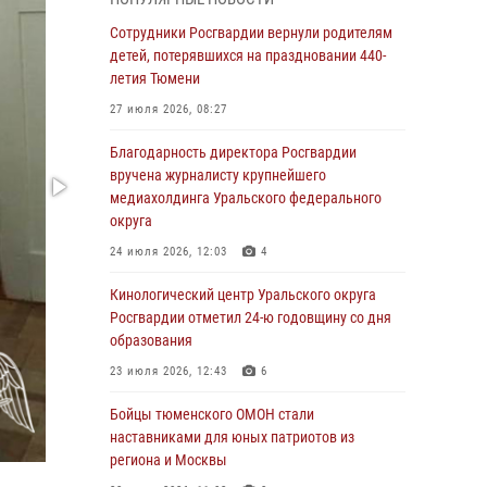
знакомят детей со своей службой и
напоминают о мерах безопасности
Сотрудники Росгвардии вернули родителям
детей, потерявшихся на праздновании 440-
06 августа 2026, 12:33
2
летия Тюмени
Росгвардейцы приняли участие в
27 июля 2026, 08:27
фотопроекте «Прогуляемся по Тюменской
области» в рамках акции «Храним огонь
Благодарность директора Росгвардии
Победы»
вручена журналисту крупнейшего
медиахолдинга Уральского федерального
06 августа 2026, 04:41
3
округа
Росгвардейцы в Тюменской области почтили
24 июля 2026, 12:03
4
память генерала армии Ивана Кирилловича
Яковлева
Кинологический центр Уральского округа
Росгвардии отметил 24-ю годовщину со дня
05 августа 2026, 11:03
4
образования
В Тюмени офицер Росгвардии в радиоэфире
23 июля 2026, 12:43
6
напомнил гражданам о мерах безопасного
владения оружием
Бойцы тюменского ОМОН стали
наставниками для юных патриотов из
05 августа 2026, 09:56
2
региона и Москвы
Военнослужащие Росгвардии сбили дрон-