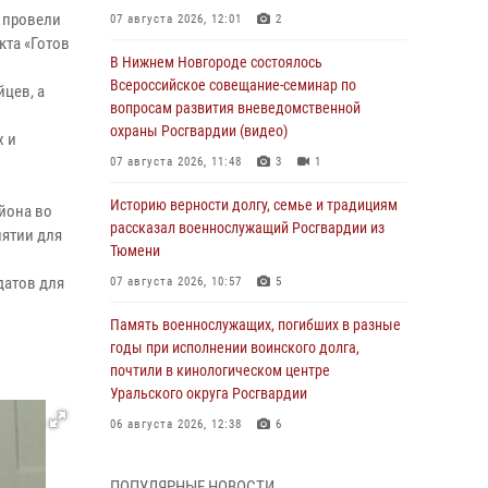
 провели
07 августа 2026, 12:01
2
кта «Готов
В Нижнем Новгороде состоялось
Всероссийское совещание-семинар по
цев, а
вопросам развития вневедомственной
охраны Росгвардии (видео)
х и
07 августа 2026, 11:48
3
1
Историю верности долгу, семье и традициям
йона во
рассказал военнослужащий Росгвардии из
ятии для
Тюмени
датов для
07 августа 2026, 10:57
5
Память военнослужащих, погибших в разные
годы при исполнении воинского долга,
почтили в кинологическом центре
Уральского округа Росгвардии
06 августа 2026, 12:38
6
Росгвардейцы в Тюменской области
ПОПУЛЯРНЫЕ НОВОСТИ