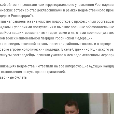
кой области представители территориального управления Росгвардии
тических встреч со старшеклассниками в рамках ведомственного прое
ицером Росгвардии?».
тия направлены на знакомство подростков с профессиями росгвардей
рядком и условиями поступления в высшие военные образовательные
ия Росгвардии, социальными гарантиями и льготами военнослужащи
ков войск национальной гвардии Российской Федерации.
ки вневедомственной охраны посетили районные школы и в городе
овске агротехнологический колледж. В селе Стрехнино Ишимского ра
ультуры росгвардейцы приняли участие в межведомственном меропри
низациях ведомства и ответили на все интересующие будущих канди
становления на путь правоохранителей.
авочные буклеты.