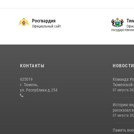
Росгвардия
Тюм
Официальный сайт
Офиц
государственн
КОНТАКТЫ
НОВОСТ
625019
Команда Уп
г. Тюмень,
Тюменской о
ул. Республики д.254
07 августа 20
Историю вер
рассказал в
07 августа 20
Память вое