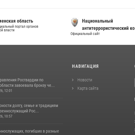
енская область
Национальный
иальный портал органов
антитеррористический к
ой власти
Официальный сайт
И
НАВИГАЦИЯ
равления Росгвардии по
Новости
бласти завоевала бронзу че...
Карта сайта
26, 12:01
ности долгу, семье и традициям
оеннослужащий Рос...
26, 10:57
ннослужащих, погибших в разные