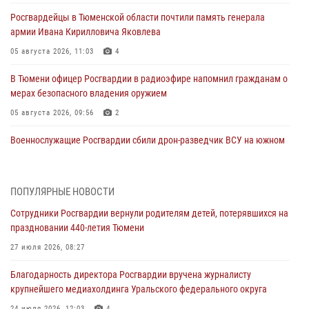
Росгвардейцы в Тюменской области почтили память генерала
армии Ивана Кирилловича Яковлева
05 августа 2026, 11:03
4
В Тюмени офицер Росгвардии в радиоэфире напомнил гражданам о
мерах безопасного владения оружием
05 августа 2026, 09:56
2
Военнослужащие Росгвардии сбили дрон-разведчик ВСУ на южном
направлении
05 августа 2026, 05:35
ПОПУЛЯРНЫЕ НОВОСТИ
Стальной характер продемонстрировали росгвардейцы в ходе
Сотрудники Росгвардии вернули родителям детей, потерявшихся на
масштабных спортивных событий на Урале
праздновании 440-летия Тюмени
05 августа 2026, 05:22
6
2
27 июля 2026, 08:27
В Тюмени сотрудник Росгвардии во внеслужебное время задержал
Благодарность директора Росгвардии вручена журналисту
виновника ДТП
крупнейшего медиахолдинга Уральского федерального округа
05 августа 2026, 05:15
1
24 июля 2026, 12:03
4