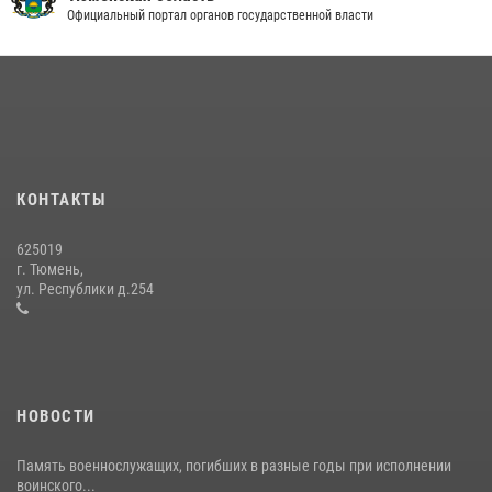
Официальный портал органов государственной власти
В Тюменской области подведены итоги деятельности
вневедомственной охраны Росгвардии за первое полугодие 2026
года
15 июля 2026, 04:12
3
Сотрудники тюменского СОБР "Сова" отработали навыки
десантирования на Урале
КОНТАКТЫ
16 июля 2026, 10:42
4
625019
Росгвардейцы в День семьи, любви и верности оказали помощь
г. Тюмень,
жителям Тюмени, оказавшимся в сложной жизненной ситуации
ул. Республики д.254
08 июля 2026, 09:38
5
НОВОСТИ
Память военнослужащих, погибших в разные годы при исполнении
воинского...