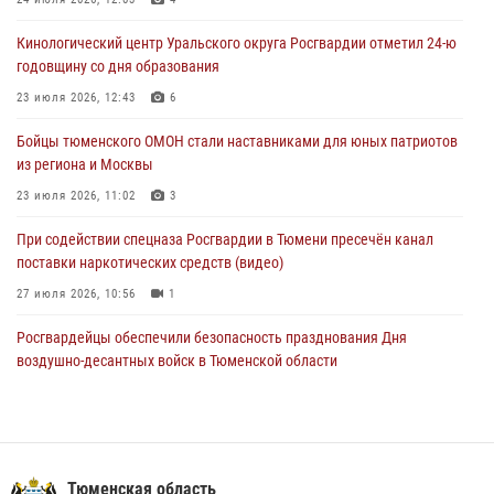
Со 101-м Днём рождения поздравили сотрудники Росгвардии
Кинологический центр Уральского округа Росгвардии отметил 24-ю
труженицу тыла из Тюмени
годовщину со дня образования
04 августа 2026, 11:07
23 июля 2026, 12:43
6
Спецназ Росгвардии провел комплексную тренировку в полевых
Бойцы тюменского ОМОН стали наставниками для юных патриотов
условиях в Тюменской области (видео)
из региона и Москвы
04 августа 2026, 06:28
4
1
23 июля 2026, 11:02
3
При содействии спецназа Росгвардии в Тюмени пресечён канал
поставки наркотических средств (видео)
27 июля 2026, 10:56
1
Росгвардейцы обеспечили безопасность празднования Дня
воздушно-десантных войск в Тюменской области
03 августа 2026, 07:23
1
Тюменский ОМОН «Вепрь» проводит для детей «Каникулы с
Росгвардией»
Тюменская область
10 июля 2026, 11:46
7