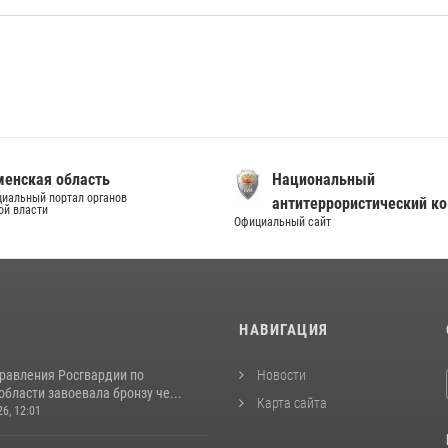
енская область
Национальный
иальный портал органов
антитеррористический к
ой власти
Официальный сайт
И
НАВИГАЦИЯ
равления Росгвардии по
Новости
бласти завоевала бронзу че...
Карта сайта
26, 12:01