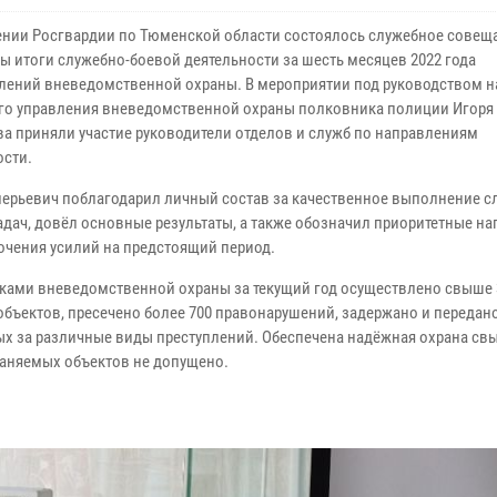
ении Росгвардии по Тюменской области состоялось служебное совеща
ы итоги служебно-боевой деятельности за шесть месяцев 2022 года
лений вневедомственной охраны. В мероприятии под руководством н
го управления вневедомственной охраны полковника полиции Игоря
а приняли участие руководители отделов и служб по направлениям
ости.
лерьевич поблагодарил личный состав за качественное выполнение с
адач, довёл основные результаты, а также обозначил приоритетные н
очения усилий на предстоящий период.
ками вневедомственной охраны за текущий год осуществлено свыше 
объектов, пресечено более 700 правонарушений, задержано и передан
х за различные виды преступлений. Обеспечена надёжная охрана св
раняемых объектов не допущено.