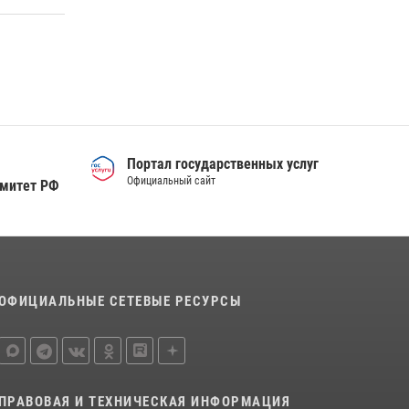
Тюменский ОМОН «Вепрь» проводит для
детей «Каникулы с Росгвардией»
10 июля 2026, 11:46
7
Сотрудники тюменского СОБР "Сова"
отработали навыки десантирования на Урале
16 июля 2026, 10:42
4
Портал государственных услуг
Официальный сайт
омитет РФ
ОФИЦИАЛЬНЫЕ СЕТЕВЫЕ РЕСУРСЫ
ПРАВОВАЯ И ТЕХНИЧЕСКАЯ ИНФОРМАЦИЯ