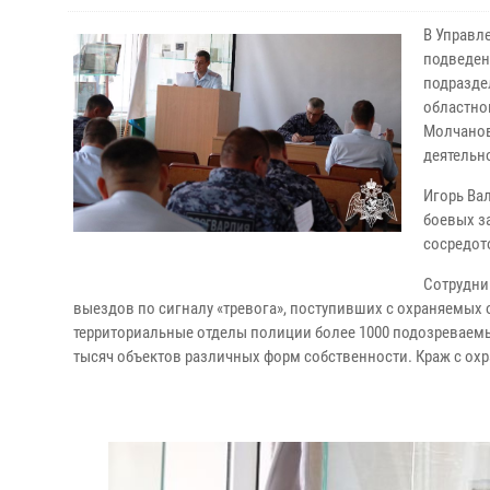
В Управл
подведен
подразде
областно
Молчанов
деятельн
Игорь Ва
боевых з
сосредот
Сотрудни
выездов по сигналу «тревога», поступивших с охраняемых 
территориальные отделы полиции более 1000 подозреваемы
тысяч объектов различных форм собственности. Краж с ох