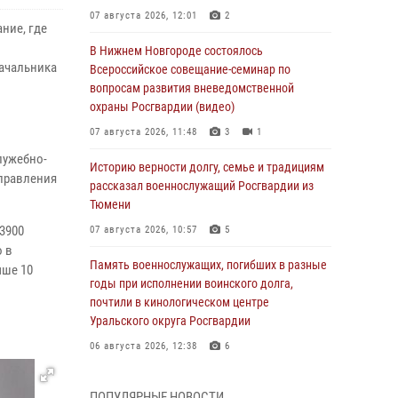
07 августа 2026, 12:01
2
ние, где
В Нижнем Новгороде состоялось
ачальника
Всероссийское совещание-семинар по
вопросам развития вневедомственной
охраны Росгвардии (видео)
07 августа 2026, 11:48
3
1
лужебно-
Историю верности долгу, семье и традициям
аправления
рассказал военнослужащий Росгвардии из
Тюмени
3900
07 августа 2026, 10:57
5
о в
Память военнослужащих, погибших в разные
ыше 10
годы при исполнении воинского долга,
почтили в кинологическом центре
Уральского округа Росгвардии
06 августа 2026, 12:38
6
Росгвардейцы в Тюменской области
ПОПУЛЯРНЫЕ НОВОСТИ