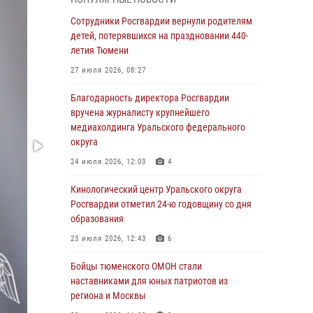
знакомят детей со своей службой и
напоминают о мерах безопасности
Сотрудники Росгвардии вернули родителям
детей, потерявшихся на праздновании 440-
06 августа 2026, 12:33
2
летия Тюмени
Росгвардейцы приняли участие в
27 июля 2026, 08:27
фотопроекте «Прогуляемся по Тюменской
области» в рамках акции «Храним огонь
Благодарность директора Росгвардии
Победы»
вручена журналисту крупнейшего
медиахолдинга Уральского федерального
06 августа 2026, 04:41
3
округа
Росгвардейцы в Тюменской области почтили
24 июля 2026, 12:03
4
память генерала армии Ивана Кирилловича
Яковлева
Кинологический центр Уральского округа
Росгвардии отметил 24-ю годовщину со дня
05 августа 2026, 11:03
4
образования
В Тюмени офицер Росгвардии в радиоэфире
23 июля 2026, 12:43
6
напомнил гражданам о мерах безопасного
владения оружием
Бойцы тюменского ОМОН стали
наставниками для юных патриотов из
05 августа 2026, 09:56
2
региона и Москвы
Военнослужащие Росгвардии сбили дрон-