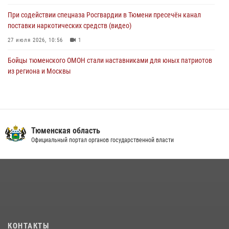
Тюменской области» в рамках акции «Храним огонь Победы»
При содействии спецназа Росгвардии в Тюмени пресечён канал
06 августа 2026, 04:41
3
поставки наркотических средств (видео)
27 июля 2026, 10:56
1
Бойцы тюменского ОМОН стали наставниками для юных патриотов
из региона и Москвы
23 июля 2026, 11:02
3
Росгвардейцы обеспечили безопасность празднования Дня
воздушно-десантных войск в Тюменской области
Тюменская область
03 августа 2026, 07:23
1
Официальный портал органов государственной власти
В Тюменской области подведены итоги деятельности
вневедомственной охраны Росгвардии за первое полугодие 2026
года
15 июля 2026, 04:12
3
Сотрудники тюменского СОБР "Сова" отработали навыки
десантирования на Урале
КОНТАКТЫ