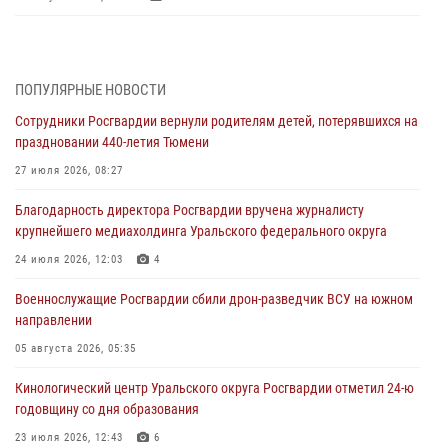
В Нижнем Новгороде состоялось Всероссийское совещание-
семинар по вопросам развития вневедомственной охраны
Росгвардии (видео)
ПОПУЛЯРНЫЕ НОВОСТИ
07 августа 2026, 11:48
3
1
Сотрудники Росгвардии вернули родителям детей, потерявшихся на
праздновании 440-летия Тюмени
Историю верности долгу, семье и традициям рассказал
военнослужащий Росгвардии из Тюмени
27 июля 2026, 08:27
07 августа 2026, 10:57
5
Благодарность директора Росгвардии вручена журналисту
крупнейшего медиахолдинга Уральского федерального округа
Память военнослужащих, погибших в разные годы при исполнении
воинского долга, почтили в кинологическом центре Уральского
24 июля 2026, 12:03
4
округа Росгвардии
Военнослужащие Росгвардии сбили дрон-разведчик ВСУ на южном
06 августа 2026, 12:38
6
направлении
Росгвардейцы в Тюменской области знакомят детей со своей
05 августа 2026, 05:35
службой и напоминают о мерах безопасности
Кинологический центр Уральского округа Росгвардии отметил 24-ю
06 августа 2026, 12:33
2
годовщину со дня образования
Росгвардейцы приняли участие в фотопроекте «Прогуляемся по
23 июля 2026, 12:43
6