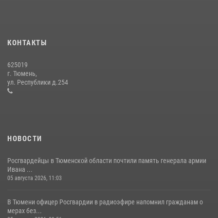
15 июля 2026, 04:12
3
Сотрудники тюменского СОБР "Сова" отработали навыки
десантирования на Урале
КОНТАКТЫ
16 июля 2026, 10:42
4
625019
Росгвардейцы в День семьи, любви и верности оказали помощь
г. Тюмень,
жителям Тюмени, оказавшимся в сложной жизненной ситуации
ул. Республики д.254
08 июля 2026, 09:38
5
НОВОСТИ
Росгвардейцы в Тюменской области почтили память генерала армии
Ивана ...
05 августа 2026, 11:03
В Тюмени офицер Росгвардии в радиоэфире напомнил гражданам о
мерах без...