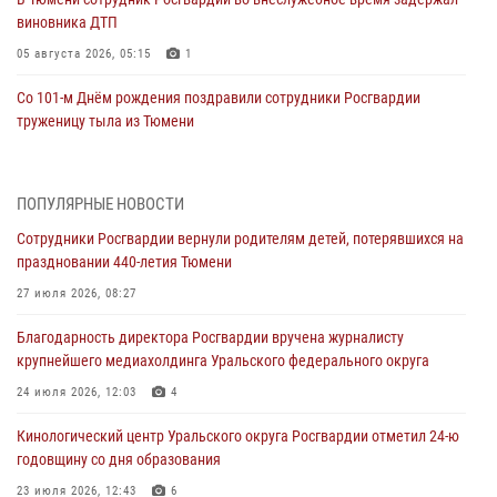
виновника ДТП
05 августа 2026, 05:15
1
Со 101-м Днём рождения поздравили сотрудники Росгвардии
труженицу тыла из Тюмени
04 августа 2026, 11:07
Спецназ Росгвардии провел комплексную тренировку в полевых
ПОПУЛЯРНЫЕ НОВОСТИ
условиях в Тюменской области (видео)
Сотрудники Росгвардии вернули родителям детей, потерявшихся на
04 августа 2026, 06:28
4
1
праздновании 440-летия Тюмени
Тюменские правоохранители провели соревнования по стрельбе
27 июля 2026, 08:27
памяти офицера СОБР
Благодарность директора Росгвардии вручена журналисту
03 августа 2026, 07:35
5
крупнейшего медиахолдинга Уральского федерального округа
Росгвардия противодействует БПЛА ВСУ на южном направлении
24 июля 2026, 12:03
4
(видео)
Кинологический центр Уральского округа Росгвардии отметил 24-ю
03 августа 2026, 07:29
2
1
годовщину со дня образования
Росгвардейцы обеспечили безопасность празднования Дня
23 июля 2026, 12:43
6