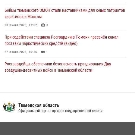
воздушно-десантных войск в Тюменской области
Бойцы тюменского ОМОН стали наставниками для юных патриотов
03 августа 2026, 07:23
1
из региона и Москвы
23 июля 2026, 11:02
3
При содействии спецназа Росгвардии в Тюмени пресечён канал
поставки наркотических средств (видео)
27 июля 2026, 10:56
1
Росгвардейцы обеспечили безопасность празднования Дня
воздушно-десантных войск в Тюменской области
03 августа 2026, 07:23
1
Тюменский ОМОН «Вепрь» проводит для детей «Каникулы с
Росгвардией»
Тюменская область
10 июля 2026, 11:46
7
Официальный портал органов государственной власти
В Тюменской области подведены итоги деятельности
вневедомственной охраны Росгвардии за первое полугодие 2026
года