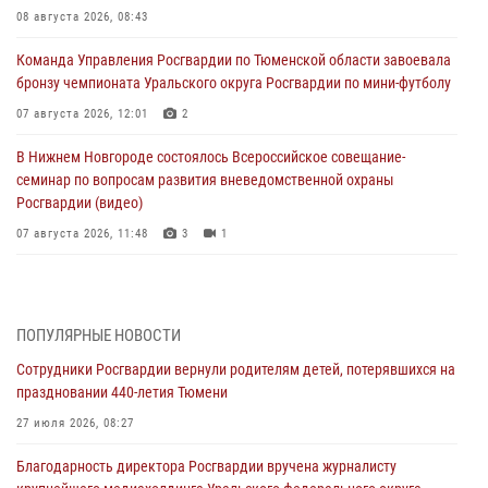
08 августа 2026, 08:43
Команда Управления Росгвардии по Тюменской области завоевала
бронзу чемпионата Уральского округа Росгвардии по мини-футболу
07 августа 2026, 12:01
2
В Нижнем Новгороде состоялось Всероссийское совещание-
семинар по вопросам развития вневедомственной охраны
Росгвардии (видео)
07 августа 2026, 11:48
3
1
Историю верности долгу, семье и традициям рассказал
военнослужащий Росгвардии из Тюмени
07 августа 2026, 10:57
5
ПОПУЛЯРНЫЕ НОВОСТИ
Сотрудники Росгвардии вернули родителям детей, потерявшихся на
Память военнослужащих, погибших в разные годы при исполнении
праздновании 440-летия Тюмени
воинского долга, почтили в кинологическом центре Уральского
округа Росгвардии
27 июля 2026, 08:27
06 августа 2026, 12:38
6
Благодарность директора Росгвардии вручена журналисту