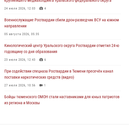
крупнейшего медиахолдинга Уральского федерального округа
Росгвардейцы в Тюменской области знакомят детей со своей
службой и напоминают о мерах безопасности
24 июля 2026, 12:03
4
06 августа 2026, 12:33
2
Военнослужащие Росгвардии сбили дрон-разведчик ВСУ на южном
направлении
Росгвардейцы приняли участие в фотопроекте «Прогуляемся по
Тюменской области» в рамках акции «Храним огонь Победы»
05 августа 2026, 05:35
06 августа 2026, 04:41
3
Кинологический центр Уральского округа Росгвардии отметил 24-ю
годовщину со дня образования
Росгвардейцы в Тюменской области почтили память генерала
армии Ивана Кирилловича Яковлева
23 июля 2026, 12:43
6
05 августа 2026, 11:03
4
При содействии спецназа Росгвардии в Тюмени пресечён канал
поставки наркотических средств (видео)
27 июля 2026, 10:56
1
Бойцы тюменского ОМОН стали наставниками для юных патриотов
из региона и Москвы
23 июля 2026, 11:02
3
Росгвардейцы обеспечили безопасность празднования Дня
воздушно-десантных войск в Тюменской области