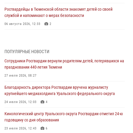
Росгвардейцы в Тюменской области знакомят детей со своей
службой и напоминают о мерах безопасности
06 августа 2026, 12:33
2
Росгвардейцы приняли участие в фотопроекте «Прогуляемся по
Тюменской области» в рамках акции «Храним огонь Победы»
06 августа 2026, 04:41
3
ПОПУЛЯРНЫЕ НОВОСТИ
Сотрудники Росгвардии вернули родителям детей, потерявшихся на
Росгвардейцы в Тюменской области почтили память генерала
праздновании 440-летия Тюмени
армии Ивана Кирилловича Яковлева
27 июля 2026, 08:27
05 августа 2026, 11:03
4
Благодарность директора Росгвардии вручена журналисту
В Тюмени офицер Росгвардии в радиоэфире напомнил гражданам о
крупнейшего медиахолдинга Уральского федерального округа
мерах безопасного владения оружием
24 июля 2026, 12:03
4
05 августа 2026, 09:56
2
Кинологический центр Уральского округа Росгвардии отметил 24-ю
Военнослужащие Росгвардии сбили дрон-разведчик ВСУ на южном
годовщину со дня образования
направлении
23 июля 2026, 12:43
6
05 августа 2026, 05:35