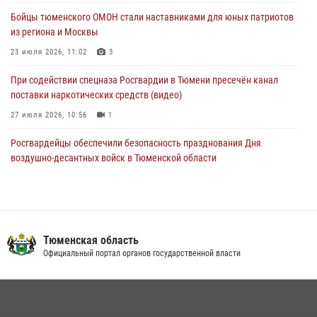
Бойцы тюменского ОМОН стали наставниками для юных патриотов
Стальной характер продемонстрировали росгвардейцы в ходе
из региона и Москвы
масштабных спортивных событий на Урале
23 июля 2026, 11:02
3
05 августа 2026, 05:22
6
2
При содействии спецназа Росгвардии в Тюмени пресечён канал
поставки наркотических средств (видео)
27 июля 2026, 10:56
1
Росгвардейцы обеспечили безопасность празднования Дня
воздушно-десантных войск в Тюменской области
03 августа 2026, 07:23
1
Военнослужащие Росгвардии сбили дрон-разведчик ВСУ на южном
направлении
Тюменская область
05 августа 2026, 05:35
Официальный портал органов государственной власти
Тюменский ОМОН «Вепрь» проводит для детей «Каникулы с
Росгвардией»
10 июля 2026, 11:46
7