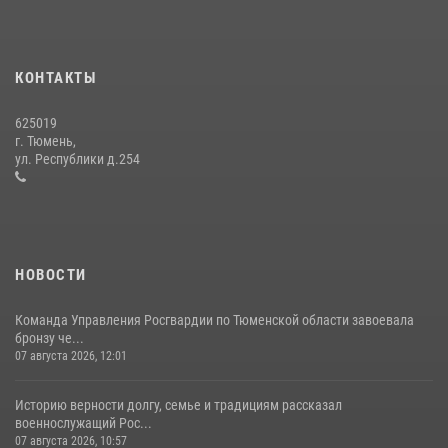
В Тюменской области подведены итоги деятельности
вневедомственной охраны Росгвардии за первое полугодие 2026
года
КОНТАКТЫ
15 июля 2026, 04:12
3
625019
Сотрудники тюменского СОБР "Сова" отработали навыки
г. Тюмень,
десантирования на Урале
ул. Республики д.254
16 июля 2026, 10:42
4
НОВОСТИ
Команда Управления Росгвардии по Тюменской области завоевала
бронзу че...
07 августа 2026, 12:01
Историю верности долгу, семье и традициям рассказал
военнослужащий Рос...
07 августа 2026, 10:57