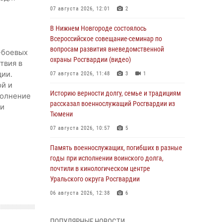
07 августа 2026, 12:01
2
В Нижнем Новгороде состоялось
Всероссийское совещание-семинар по
вопросам развития вневедомственной
-боевых
охраны Росгвардии (видео)
твия в
дии.
07 августа 2026, 11:48
3
1
й и
Историю верности долгу, семье и традициям
полнение
рассказал военнослужащий Росгвардии из
ми
Тюмени
07 августа 2026, 10:57
5
Память военнослужащих, погибших в разные
годы при исполнении воинского долга,
почтили в кинологическом центре
Уральского округа Росгвардии
06 августа 2026, 12:38
6
Росгвардейцы в Тюменской области
ПОПУЛЯРНЫЕ НОВОСТИ