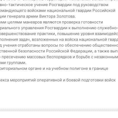
вно-тактическое учение Росгвардии под руководством
омандующего войсками национальной гвардии Российской
ии генерала армии Виктора Золотова.
ми целями маневров являются проверка готовности
риального управления Росгвардии к выполнению служебно
совершенствование практики, повышение уровня взаимодейс
полнения задач, возложенных на войска национальной гвар
д учения отработаны вопросы по обеспечению общественно
ственной безопасности Российской Федерации, а также вы
о пресечению массовых беспорядков и борьбе с незаконны
ими группами.
риториальном органе и на учебном полигоне в границе
екса мероприятий оперативной и боевой подготовки войск