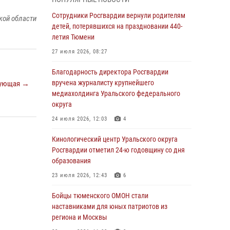
знакомят детей со своей службой и
напоминают о мерах безопасности
Сотрудники Росгвардии вернули родителям
кой области
детей, потерявшихся на праздновании 440-
06 августа 2026, 12:33
2
летия Тюмени
Росгвардейцы приняли участие в
27 июля 2026, 08:27
фотопроекте «Прогуляемся по Тюменской
области» в рамках акции «Храним огонь
Благодарность директора Росгвардии
Победы»
вручена журналисту крупнейшего
ующая →
медиахолдинга Уральского федерального
06 августа 2026, 04:41
3
округа
Росгвардейцы в Тюменской области почтили
24 июля 2026, 12:03
4
память генерала армии Ивана Кирилловича
Яковлева
Кинологический центр Уральского округа
Росгвардии отметил 24-ю годовщину со дня
05 августа 2026, 11:03
4
образования
В Тюмени офицер Росгвардии в радиоэфире
23 июля 2026, 12:43
6
напомнил гражданам о мерах безопасного
владения оружием
Бойцы тюменского ОМОН стали
наставниками для юных патриотов из
05 августа 2026, 09:56
2
региона и Москвы
Военнослужащие Росгвардии сбили дрон-