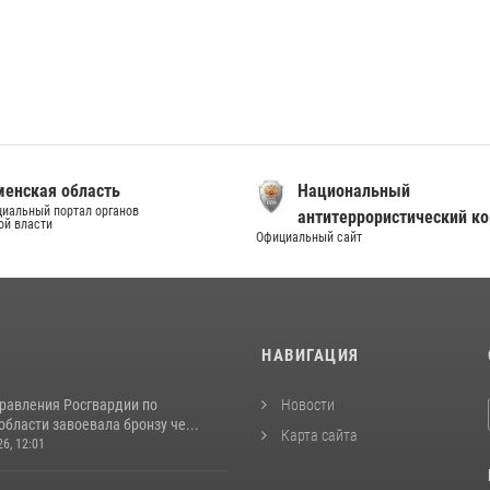
енская область
Национальный
иальный портал органов
антитеррористический к
ой власти
Официальный сайт
И
НАВИГАЦИЯ
равления Росгвардии по
Новости
бласти завоевала бронзу че...
Карта сайта
26, 12:01