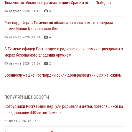
Тюменской области» в рамках акции «Храним огонь Победы»
06 августа 2026, 04:41
3
Росгвардейцы в Тюменской области почтили память генерала
армии Ивана Кирилловича Яковлева
05 августа 2026, 11:03
4
В Тюмени офицер Росгвардии в радиоэфире напомнил гражданам о
мерах безопасного владения оружием
05 августа 2026, 09:56
2
Военнослужащие Росгвардии сбили дрон-разведчик ВСУ на южном
направлении
05 августа 2026, 05:35
ПОПУЛЯРНЫЕ НОВОСТИ
Стальной характер продемонстрировали росгвардейцы в ходе
Сотрудники Росгвардии вернули родителям детей, потерявшихся на
масштабных спортивных событий на Урале
праздновании 440-летия Тюмени
05 августа 2026, 05:22
6
2
27 июля 2026, 08:27
В Тюмени сотрудник Росгвардии во внеслужебное время задержал