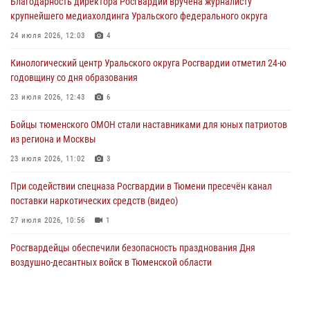
Благодарность директора Росгвардии вручена журналисту
виновника ДТП
крупнейшего медиахолдинга Уральского федерального округа
05 августа 2026, 05:15
1
24 июля 2026, 12:03
4
Со 101-м Днём рождения поздравили сотрудники Росгвардии
Кинологический центр Уральского округа Росгвардии отметил 24-ю
труженицу тыла из Тюмени
годовщину со дня образования
04 августа 2026, 11:07
23 июля 2026, 12:43
6
Спецназ Росгвардии провел комплексную тренировку в полевых
Бойцы тюменского ОМОН стали наставниками для юных патриотов
условиях в Тюменской области (видео)
из региона и Москвы
04 августа 2026, 06:28
4
1
23 июля 2026, 11:02
3
При содействии спецназа Росгвардии в Тюмени пресечён канал
поставки наркотических средств (видео)
27 июля 2026, 10:56
1
Росгвардейцы обеспечили безопасность празднования Дня
воздушно-десантных войск в Тюменской области
03 августа 2026, 07:23
1
Тюменский ОМОН «Вепрь» проводит для детей «Каникулы с