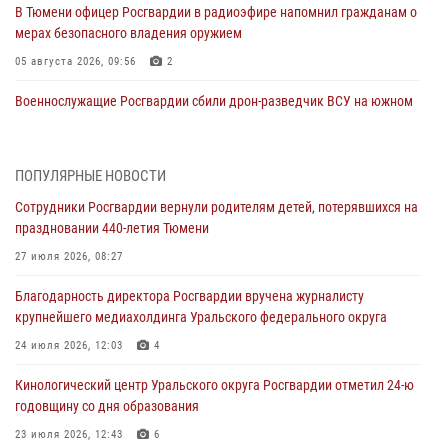
В Тюмени офицер Росгвардии в радиоэфире напомнил гражданам о
мерах безопасного владения оружием
05 августа 2026, 09:56
2
Военнослужащие Росгвардии сбили дрон-разведчик ВСУ на южном
направлении
05 августа 2026, 05:35
ПОПУЛЯРНЫЕ НОВОСТИ
Стальной характер продемонстрировали росгвардейцы в ходе
Сотрудники Росгвардии вернули родителям детей, потерявшихся на
масштабных спортивных событий на Урале
праздновании 440-летия Тюмени
05 августа 2026, 05:22
6
2
27 июля 2026, 08:27
В Тюмени сотрудник Росгвардии во внеслужебное время задержал
Благодарность директора Росгвардии вручена журналисту
виновника ДТП
крупнейшего медиахолдинга Уральского федерального округа
05 августа 2026, 05:15
1
24 июля 2026, 12:03
4
Со 101-м Днём рождения поздравили сотрудники Росгвардии
Кинологический центр Уральского округа Росгвардии отметил 24-ю
труженицу тыла из Тюмени
годовщину со дня образования
04 августа 2026, 11:07
23 июля 2026, 12:43
6