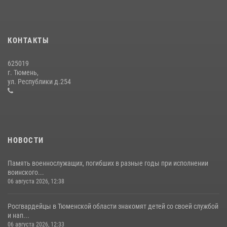
15 июля 2026, 04:12
3
Военнослужащие Росгвардии сбили дрон-разведчик ВСУ на южном
направлении
КОНТАКТЫ
05 августа 2026, 05:35
625019
Сотрудники тюменского СОБР "Сова" отработали навыки
г. Тюмень,
десантирования на Урале
ул. Республики д.254
16 июля 2026, 10:42
4
НОВОСТИ
Память военнослужащих, погибших в разные годы при исполнении
воинского...
06 августа 2026, 12:38
Росгвардейцы в Тюменской области знакомят детей со своей службой
и нап...
06 августа 2026, 12:33