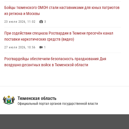
Спецназ Росгвардии провел комплексную тренировку в полевых
Бойцы тюменского ОМОН стали наставниками для юных патриотов
условиях в Тюменской области (видео)
из региона и Москвы
04 августа 2026, 06:28
4
1
23 июля 2026, 11:02
3
При содействии спецназа Росгвардии в Тюмени пресечён канал
поставки наркотических средств (видео)
27 июля 2026, 10:56
1
Росгвардейцы обеспечили безопасность празднования Дня
воздушно-десантных войск в Тюменской области
03 августа 2026, 07:23
1
Тюменский ОМОН «Вепрь» проводит для детей «Каникулы с
Росгвардией»
Тюменская область
10 июля 2026, 11:46
7
Официальный портал органов государственной власти
В Тюменской области подведены итоги деятельности
вневедомственной охраны Росгвардии за первое полугодие 2026
года