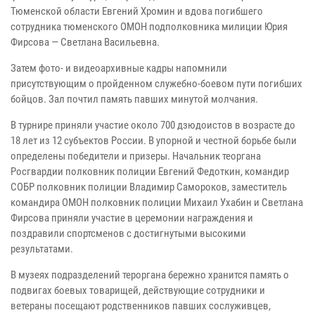
Тюменской области Евгений Хромин и вдова погибшего
сотрудника тюменского ОМОН подполковника милиции Юрия
Фирсова — Светлана Васильевна.
Затем фото- и видеоархивные кадры напомнили
присутствующим о пройденном служебно-боевом пути погибших
бойцов. Зал почтил память павших минутой молчания.
В турнире приняли участие около 700 дзюдоистов в возрасте до
18 лет из 12 субъектов России. В упорной и честной борьбе были
определены победители и призеры. Начальник теоргана
Росгвардии полковник полиции Евгений Федоткин, командир
СОБР полковник полиции Владимир Самороков, заместитель
командира ОМОН полковник полиции Михаил Ухабин и Светлана
Фирсова приняли участие в церемонии награждения и
поздравили спортсменов с достигнутыми высокими
результатами.
В музеях подразделений тероргана бережно хранится память о
подвигах боевых товарищей, действующие сотрудники и
ветераны посещают родственников павших сослуживцев,