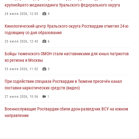
крупнейшего медиахолдинга Уральского федерального округа
мерах безопасного владения оружием
24 июля 2026, 12:03
4
05 августа 2026, 09:56
2
Кинологический центр Уральского округа Росгвардии отметил 24-ю
Военнослужащие Росгвардии сбили дрон-разведчик ВСУ на южном
годовщину со дня образования
направлении
23 июля 2026, 12:43
6
05 августа 2026, 05:35
Бойцы тюменского ОМОН стали наставниками для юных патриотов
Стальной характер продемонстрировали росгвардейцы в ходе
из региона и Москвы
масштабных спортивных событий на Урале
23 июля 2026, 11:02
3
05 августа 2026, 05:22
6
2
При содействии спецназа Росгвардии в Тюмени пресечён канал
поставки наркотических средств (видео)
27 июля 2026, 10:56
1
Военнослужащие Росгвардии сбили дрон-разведчик ВСУ на южном
направлении
05 августа 2026, 05:35
Росгвардейцы обеспечили безопасность празднования Дня