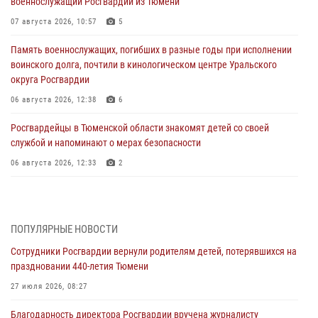
военнослужащий Росгвардии из Тюмени
07 августа 2026, 10:57
5
Память военнослужащих, погибших в разные годы при исполнении
воинского долга, почтили в кинологическом центре Уральского
округа Росгвардии
06 августа 2026, 12:38
6
Росгвардейцы в Тюменской области знакомят детей со своей
службой и напоминают о мерах безопасности
06 августа 2026, 12:33
2
Росгвардейцы приняли участие в фотопроекте «Прогуляемся по
Тюменской области» в рамках акции «Храним огонь Победы»
06 августа 2026, 04:41
3
ПОПУЛЯРНЫЕ НОВОСТИ
Сотрудники Росгвардии вернули родителям детей, потерявшихся на
Росгвардейцы в Тюменской области почтили память генерала
праздновании 440-летия Тюмени
армии Ивана Кирилловича Яковлева
27 июля 2026, 08:27
05 августа 2026, 11:03
4
Благодарность директора Росгвардии вручена журналисту
В Тюмени офицер Росгвардии в радиоэфире напомнил гражданам о