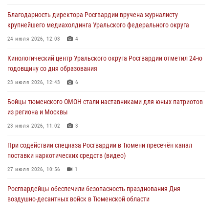
Благодарность директора Росгвардии вручена журналисту
В Тюмени офицер Росгвардии в радиоэфире напомнил гражданам о
крупнейшего медиахолдинга Уральского федерального округа
мерах безопасного владения оружием
24 июля 2026, 12:03
4
05 августа 2026, 09:56
2
Кинологический центр Уральского округа Росгвардии отметил 24-ю
Военнослужащие Росгвардии сбили дрон-разведчик ВСУ на южном
годовщину со дня образования
направлении
23 июля 2026, 12:43
6
05 августа 2026, 05:35
Бойцы тюменского ОМОН стали наставниками для юных патриотов
Стальной характер продемонстрировали росгвардейцы в ходе
из региона и Москвы
масштабных спортивных событий на Урале
23 июля 2026, 11:02
3
05 августа 2026, 05:22
6
2
При содействии спецназа Росгвардии в Тюмени пресечён канал
поставки наркотических средств (видео)
27 июля 2026, 10:56
1
Росгвардейцы обеспечили безопасность празднования Дня
воздушно-десантных войск в Тюменской области
03 августа 2026, 07:23
1