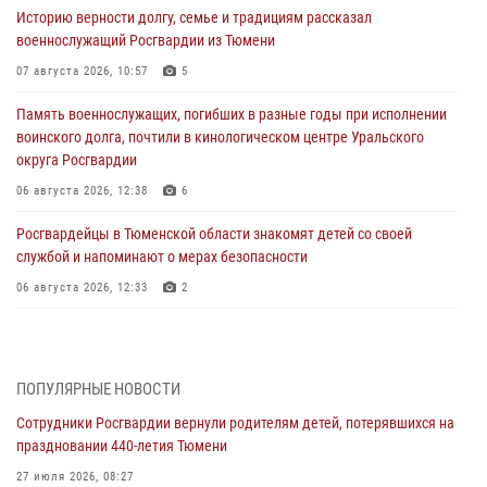
Историю верности долгу, семье и традициям рассказал
военнослужащий Росгвардии из Тюмени
07 августа 2026, 10:57
5
Память военнослужащих, погибших в разные годы при исполнении
воинского долга, почтили в кинологическом центре Уральского
округа Росгвардии
06 августа 2026, 12:38
6
Росгвардейцы в Тюменской области знакомят детей со своей
службой и напоминают о мерах безопасности
06 августа 2026, 12:33
2
Росгвардейцы приняли участие в фотопроекте «Прогуляемся по
Тюменской области» в рамках акции «Храним огонь Победы»
06 августа 2026, 04:41
3
ПОПУЛЯРНЫЕ НОВОСТИ
Сотрудники Росгвардии вернули родителям детей, потерявшихся на
Росгвардейцы в Тюменской области почтили память генерала
праздновании 440-летия Тюмени
армии Ивана Кирилловича Яковлева
27 июля 2026, 08:27
05 августа 2026, 11:03
4