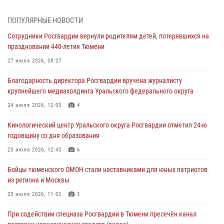
05 августа 2026, 05:35
ПОПУЛЯРНЫЕ НОВОСТИ
Стальной характер продемонстрировали росгвардейцы в ходе
Сотрудники Росгвардии вернули родителям детей, потерявшихся на
масштабных спортивных событий на Урале
праздновании 440-летия Тюмени
05 августа 2026, 05:22
6
2
27 июля 2026, 08:27
В Тюмени сотрудник Росгвардии во внеслужебное время задержал
Благодарность директора Росгвардии вручена журналисту
виновника ДТП
крупнейшего медиахолдинга Уральского федерального округа
05 августа 2026, 05:15
1
24 июля 2026, 12:03
4
Со 101-м Днём рождения поздравили сотрудники Росгвардии
Кинологический центр Уральского округа Росгвардии отметил 24-ю
труженицу тыла из Тюмени
годовщину со дня образования
04 августа 2026, 11:07
23 июля 2026, 12:43
6
Спецназ Росгвардии провел комплексную тренировку в полевых
Бойцы тюменского ОМОН стали наставниками для юных патриотов
условиях в Тюменской области (видео)
из региона и Москвы
04 августа 2026, 06:28
4
1
23 июля 2026, 11:02
3
При содействии спецназа Росгвардии в Тюмени пресечён канал