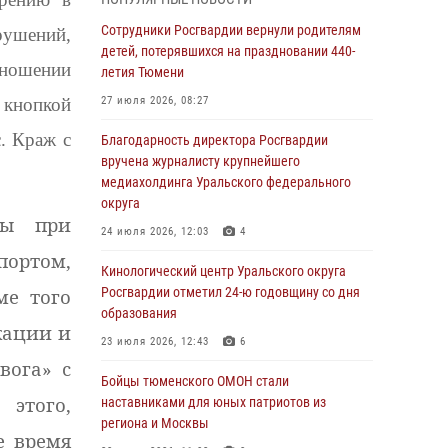
владения оружием
Сотрудники Росгвардии вернули родителям
рушений,
05 августа 2026, 09:56
2
детей, потерявшихся на праздновании 440-
тношении
Военнослужащие Росгвардии сбили дрон-
летия Тюмени
разведчик ВСУ на южном направлении
 кнопкой
27 июля 2026, 08:27
05 августа 2026, 05:35
. Краж с
Благодарность директора Росгвардии
Стальной характер продемонстрировали
вручена журналисту крупнейшего
росгвардейцы в ходе масштабных
медиахолдинга Уральского федерального
спортивных событий на Урале
округа
ны при
05 августа 2026, 05:22
6
2
24 июля 2026, 12:03
4
ортом,
В Тюмени сотрудник Росгвардии во
Кинологический центр Уральского округа
внеслужебное время задержал виновника
ме того
Росгвардии отметил 24-ю годовщину со дня
ДТП
образования
кации и
05 августа 2026, 05:15
1
23 июля 2026, 12:43
6
вога» с
Со 101-м Днём рождения поздравили
Бойцы тюменского ОМОН стали
этого,
сотрудники Росгвардии труженицу тыла из
наставниками для юных патриотов из
Тюмени
региона и Москвы
е время