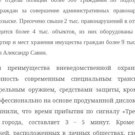
граждан за совершение административных правона
розыске. Пресечено свыше
2 тыс. правонарушений в о
дится более 4 тыс. объектов, из них оборудованы
ртир и мест хранения имущества граждан более 9 тыс
л Александр Савин.
ли преимущества вневедомственной охра
нность современным специальным трансп
рельным оружием, средствами защиты, кро
офессионально на основе продуманной дисло
нили, что время прибытия по сигналу «Тре
города, составляет 3 - 5 минут. Кроме 
жей, расположенных в дачных обществах, гд