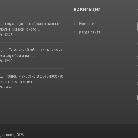
И
НАВИГАЦИЯ
ннослужащих, погибших в разные
Новости
полнении воинского...
Карта сайта
26, 12:38
цы в Тюменской области знакомят
оей службой и нап...
26, 12:33
цы приняли участие в фотопроекте
я по Тюменской о...
26, 04:41
дерации, 2026