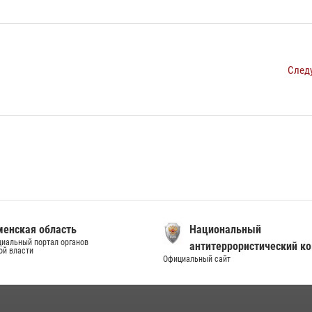
След
енская область
Национальный
иальный портал органов
антитеррористический к
ой власти
Официальный сайт