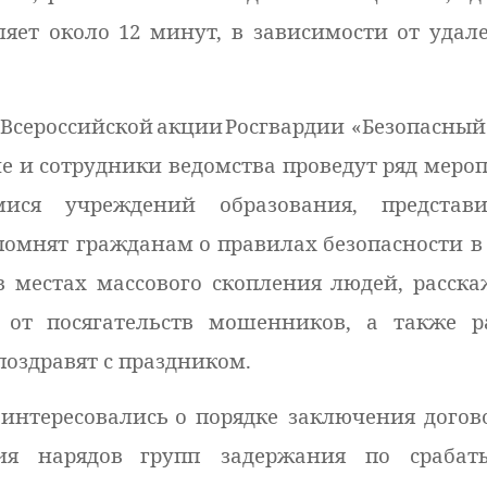
яет около 12 минут, в зависимости от удал
Всероссийской акции
Росгвардии
«Безопасны
 и сотрудники ведомства проведут ряд меро
ися учреждений образования, представи
помнят гражданам
о правилах
безопасности в
в местах массового скопления людей, расска
 от посягательств мошенников, а также р
поздравят с праздником.
оинтересовались
о порядке заключения догов
ия нарядов
групп задержания по срабат