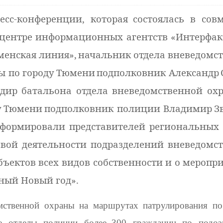
есс-конференции, которая
состоялась в сов
-центре информационных агентств «Интерфак
менская линия»,
начальник отдела вневедомс
ы по городу
Тюмени
подполковник Александр
дир батальона отдела вневедомственной ох
у
Тюмени
подполковник полиции Владимир
З
формировали представителей региональных 
вой деятельности подразделений вневедомс
бъектов всех видов собственности и о меропр
ный Новый год».
мственной охраны на маршрутах патрулирования по
е отделы полиции более
300 гражданин по подоз