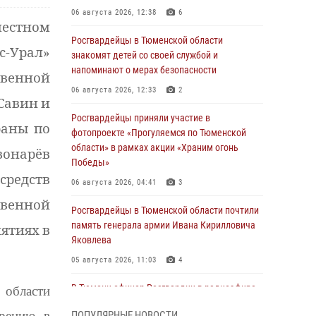
06 августа 2026, 12:38
6
местном
Росгвардейцы в Тюменской области
с-Урал»
знакомят детей со своей службой и
напоминают о мерах безопасности
твенной
06 августа 2026, 12:33
2
Савин
и
Росгвардейцы приняли участие в
раны по
фотопроекте «Прогуляемся по Тюменской
области» в рамках акции «Храним огонь
вонарёв
Победы»
средств
06 августа 2026, 04:41
3
твенной
Росгвардейцы в Тюменской области почтили
память генерала армии Ивана Кирилловича
иятиях
в
Яковлева
05 августа 2026, 11:03
4
В Тюмени офицер Росгвардии в радиоэфире
 области
напомнил гражданам о мерах безопасного
рению в
ПОПУЛЯРНЫЕ НОВОСТИ