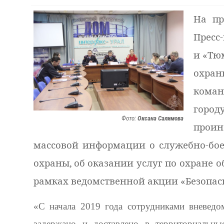
На пр
Пресс
и «Тю
охран
коман
город
Фото:
Оксана Салимова
проин
массовой информации о служебно-бое
охраны,
об оказании услуг по охране о
рамках ведомственной акции «Безопас
«С начала 2019 года сотрудниками вневедо
задержано и доставлено в территориальны