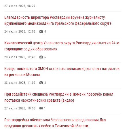
05 августа 2026, 05:22
6
2
27 июля 2026, 08:27
В Тюмени сотрудник Росгвардии во внеслужебное время задержал
Благодарность директора Росгвардии вручена журналисту
виновника ДТП
крупнейшего медиахолдинга Уральского федерального округа
05 августа 2026, 05:15
1
24 июля 2026, 12:03
4
Со 101-м Днём рождения поздравили сотрудники Росгвардии
Кинологический центр Уральского округа Росгвардии отметил 24-ю
труженицу тыла из Тюмени
годовщину со дня образования
04 августа 2026, 11:07
23 июля 2026, 12:43
6
Спецназ Росгвардии провел комплексную тренировку в полевых
Бойцы тюменского ОМОН стали наставниками для юных патриотов
условиях в Тюменской области (видео)
из региона и Москвы
04 августа 2026, 06:28
4
1
23 июля 2026, 11:02
3
При содействии спецназа Росгвардии в Тюмени пресечён канал
поставки наркотических средств (видео)
27 июля 2026, 10:56
1
Росгвардейцы обеспечили безопасность празднования Дня
воздушно-десантных войск в Тюменской области