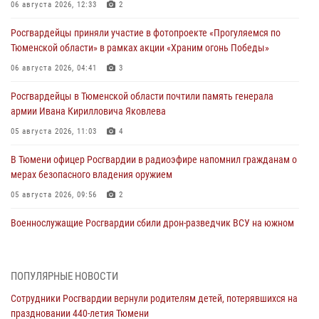
06 августа 2026, 12:33
2
Росгвардейцы приняли участие в фотопроекте «Прогуляемся по
Тюменской области» в рамках акции «Храним огонь Победы»
06 августа 2026, 04:41
3
Росгвардейцы в Тюменской области почтили память генерала
армии Ивана Кирилловича Яковлева
05 августа 2026, 11:03
4
В Тюмени офицер Росгвардии в радиоэфире напомнил гражданам о
мерах безопасного владения оружием
05 августа 2026, 09:56
2
Военнослужащие Росгвардии сбили дрон-разведчик ВСУ на южном
направлении
05 августа 2026, 05:35
ПОПУЛЯРНЫЕ НОВОСТИ
Стальной характер продемонстрировали росгвардейцы в ходе
Сотрудники Росгвардии вернули родителям детей, потерявшихся на
масштабных спортивных событий на Урале
праздновании 440-летия Тюмени