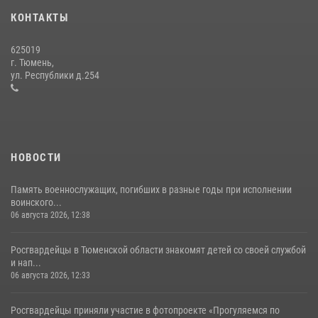
десантирования на Урале
КОНТАКТЫ
16 июля 2026, 10:42
4
625019
Военнослужащие Росгвардии сбили дрон-разведчик ВСУ на южном
г. Тюмень,
направлении
ул. Республики д.254
05 августа 2026, 05:35
НОВОСТИ
Память военнослужащих, погибших в разные годы при исполнении
воинского...
06 августа 2026, 12:38
Росгвардейцы в Тюменской области знакомят детей со своей службой
и нап...
06 августа 2026, 12:33
Росгвардейцы приняли участие в фотопроекте «Прогуляемся по