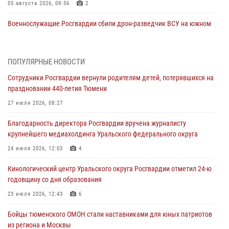
05 августа 2026, 09:56
2
Военнослужащие Росгвардии сбили дрон-разведчик ВСУ на южном
направлении
05 августа 2026, 05:35
ПОПУЛЯРНЫЕ НОВОСТИ
Стальной характер продемонстрировали росгвардейцы в ходе
Сотрудники Росгвардии вернули родителям детей, потерявшихся на
масштабных спортивных событий на Урале
праздновании 440-летия Тюмени
05 августа 2026, 05:22
6
2
27 июля 2026, 08:27
В Тюмени сотрудник Росгвардии во внеслужебное время задержал
Благодарность директора Росгвардии вручена журналисту
виновника ДТП
крупнейшего медиахолдинга Уральского федерального округа
05 августа 2026, 05:15
1
24 июля 2026, 12:03
4
Со 101-м Днём рождения поздравили сотрудники Росгвардии
Кинологический центр Уральского округа Росгвардии отметил 24-ю
труженицу тыла из Тюмени
годовщину со дня образования
04 августа 2026, 11:07
23 июля 2026, 12:43
6
Спецназ Росгвардии провел комплексную тренировку в полевых
Бойцы тюменского ОМОН стали наставниками для юных патриотов
условиях в Тюменской области (видео)
из региона и Москвы