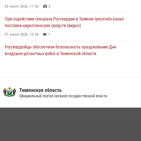
04 августа 2026, 06:28
4
1
23 июля 2026, 11:02
3
При содействии спецназа Росгвардии в Тюмени пресечён канал
поставки наркотических средств (видео)
27 июля 2026, 10:56
1
Росгвардейцы обеспечили безопасность празднования Дня
воздушно-десантных войск в Тюменской области
03 августа 2026, 07:23
1
Тюменский ОМОН «Вепрь» проводит для детей «Каникулы с
Росгвардией»
Тюменская область
10 июля 2026, 11:46
7
Официальный портал органов государственной власти
В Тюменской области подведены итоги деятельности
вневедомственной охраны Росгвардии за первое полугодие 2026
года
15 июля 2026, 04:12
3
Сотрудники тюменского СОБР "Сова" отработали навыки