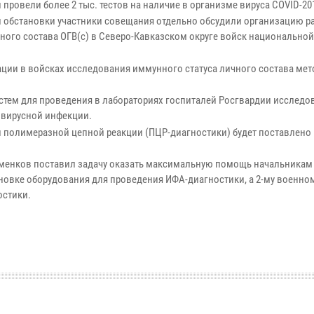
провели более 2 тыс. тестов на наличие в организме вируса COVID-20
обстановки участники совещания отдельно обсудили организацию р
ного состава ОГВ(с) в Северо-Кавказском округе войск национальной
ции в войсках исследования иммунного статуса личного состава ме
истем для проведения в лабораториях госпиталей Росгвардии исследо
овирусной инфекции.
 полимеразной цепной реакции (ПЦР-диагностики) будет поставлено 
зьменков поставил задачу оказать максимальную помощь начальника
новке оборудования для проведения ИФА-диагностики, а 2-му военно
остики.