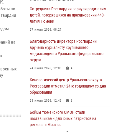
знакомят детей со своей службой и
19.
напоминают о мерах безопасности
аботы по
Сотрудники Росгвардии вернули родителям
 гвардии
детей, потерявшихся на праздновании 440-
06 августа 2026, 12:33
2
летия Тюмени
Росгвардейцы приняли участие в
тодом
27 июля 2026, 08:27
фотопроекте «Прогуляемся по Тюменской
области» в рамках акции «Храним огонь
Благодарность директора Росгвардии
ваний на
Победы»
вручена журналисту крупнейшего
медиахолдинга Уральского федерального
06 августа 2026, 04:41
3
в
округа
Росгвардейцы в Тюменской области почтили
м военных
24 июля 2026, 12:03
4
память генерала армии Ивана Кирилловича
му
Яковлева
Кинологический центр Уральского округа
Росгвардии отметил 24-ю годовщину со дня
05 августа 2026, 11:03
4
образования
В Тюмени офицер Росгвардии в радиоэфире
23 июля 2026, 12:43
6
напомнил гражданам о мерах безопасного
владения оружием
Бойцы тюменского ОМОН стали
наставниками для юных патриотов из
05 августа 2026, 09:56
2
региона и Москвы
Военнослужащие Росгвардии сбили дрон-