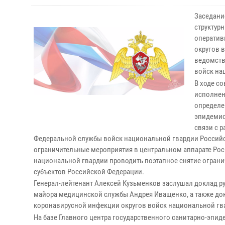
Заседани
структур
оператив
округов 
ведомств
войск на
В ходе с
исполнен
определе
эпидемио
связи с 
Федеральной службы войск национальной гвардии Российс
ограничительные мероприятия в центральном аппарате Ро
национальной гвардии проводить поэтапное снятие огран
субъектов Российской Федерации.
Генерал-лейтенант Алексей Кузьменков заслушал доклад р
майора медицинской службы Андрея Иващенко, а также до
коронавирусной инфекции округов войск национальной гв
На базе Главного центра государственного санитарно-эп