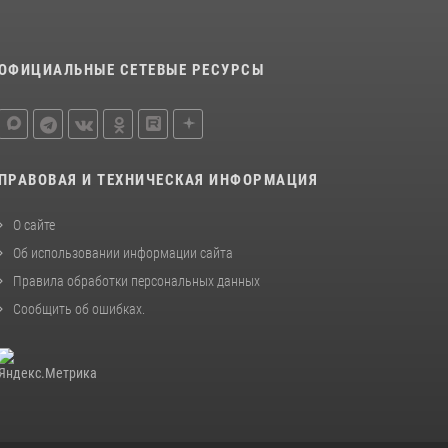
деятельности вневедомственной охраны
Росгвардии за первое полугодие 2026 года
15 июля 2026, 04:12
3
ОФИЦИАЛЬНЫЕ СЕТЕВЫЕ РЕСУРСЫ
Сотрудники тюменского СОБР "Сова"
отработали навыки десантирования на Урале
16 июля 2026, 10:42
4
ПРАВОВАЯ И ТЕХНИЧЕСКАЯ ИНФОРМАЦИЯ
О сайте
Об использовании информации сайта
Правила обработки персональных данных
Сообщить об ошибках
.