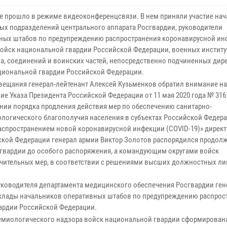
е прошло в режиме видеоконференцсвязи. В нем приняли участие на
ных подразделений центрального аппарата Росгвардии, руководители
ных штабов по предупреждению распространения коронавирусной ин
войск национальной гвардии Российской Федерации, военных институ
а, соединений и воинских частей, непосредственно подчиненных дир
циональной гвардии Российской Федерации.
овещания генерал-лейтенант Алексей Кузьменков обратил внимание на 
ие Указа Президента Российской Федерации от 11 мая 2020 года № 316
нии порядка продления действия мер по обеспечению санитарно-
логического благополучия населения в субъектах Российской Федера
распространением новой коронавирусной инфекции (COVID-19)» дирек
кой Федерации генерал армии Виктор Золотов распорядился продол
сгвардии до особого распоряжения, а командующим округами войск
ичительных мер, в соответствии с решениями высших должностных ли
уководителя департамента медицинского обеспечения Росгвардии ген
клады начальников оперативных штабов по предупреждению распрос
ардии Российской Федерации.
идемиологического надзора войск национальной гвардии сформирован