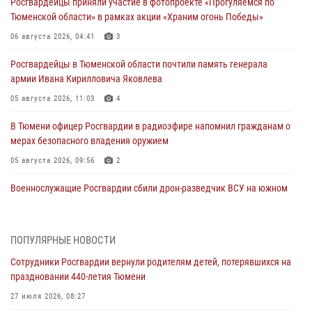
Росгвардейцы приняли участие в фотопроекте «Прогуляемся по
Тюменской области» в рамках акции «Храним огонь Победы»
06 августа 2026, 04:41
3
Росгвардейцы в Тюменской области почтили память генерала
армии Ивана Кирилловича Яковлева
05 августа 2026, 11:03
4
В Тюмени офицер Росгвардии в радиоэфире напомнил гражданам о
мерах безопасного владения оружием
05 августа 2026, 09:56
2
Военнослужащие Росгвардии сбили дрон-разведчик ВСУ на южном
направлении
05 августа 2026, 05:35
ПОПУЛЯРНЫЕ НОВОСТИ
Стальной характер продемонстрировали росгвардейцы в ходе
Сотрудники Росгвардии вернули родителям детей, потерявшихся на
масштабных спортивных событий на Урале
праздновании 440-летия Тюмени
05 августа 2026, 05:22
6
2
27 июля 2026, 08:27
В Тюмени сотрудник Росгвардии во внеслужебное время задержал