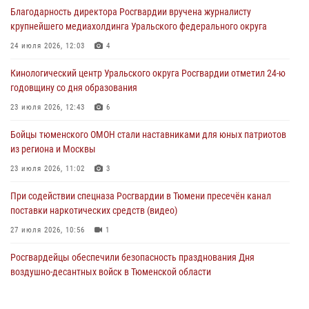
Благодарность директора Росгвардии вручена журналисту
виновника ДТП
крупнейшего медиахолдинга Уральского федерального округа
05 августа 2026, 05:15
1
24 июля 2026, 12:03
4
Со 101-м Днём рождения поздравили сотрудники Росгвардии
Кинологический центр Уральского округа Росгвардии отметил 24-ю
труженицу тыла из Тюмени
годовщину со дня образования
04 августа 2026, 11:07
23 июля 2026, 12:43
6
Спецназ Росгвардии провел комплексную тренировку в полевых
Бойцы тюменского ОМОН стали наставниками для юных патриотов
условиях в Тюменской области (видео)
из региона и Москвы
04 августа 2026, 06:28
4
1
23 июля 2026, 11:02
3
При содействии спецназа Росгвардии в Тюмени пресечён канал
поставки наркотических средств (видео)
27 июля 2026, 10:56
1
Росгвардейцы обеспечили безопасность празднования Дня
воздушно-десантных войск в Тюменской области
03 августа 2026, 07:23
1