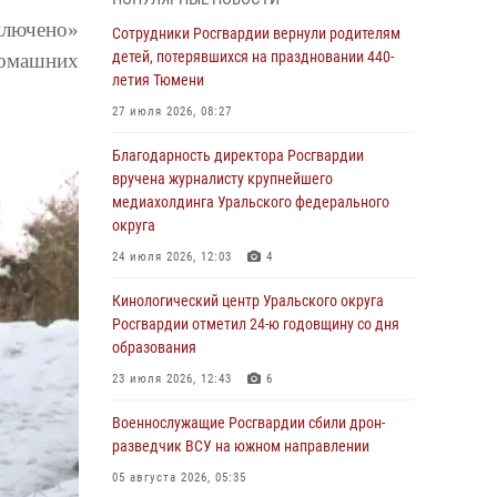
вопросам развития вневедомственной
охраны Росгвардии (видео)
ключено»
Сотрудники Росгвардии вернули родителям
детей, потерявшихся на праздновании 440-
домашних
07 августа 2026, 11:48
3
1
летия Тюмени
Историю верности долгу, семье и традициям
27 июля 2026, 08:27
рассказал военнослужащий Росгвардии из
Тюмени
Благодарность директора Росгвардии
вручена журналисту крупнейшего
07 августа 2026, 10:57
5
медиахолдинга Уральского федерального
Память военнослужащих, погибших в разные
округа
годы при исполнении воинского долга,
24 июля 2026, 12:03
4
почтили в кинологическом центре
Уральского округа Росгвардии
Кинологический центр Уральского округа
Росгвардии отметил 24-ю годовщину со дня
06 августа 2026, 12:38
6
образования
Росгвардейцы в Тюменской области
23 июля 2026, 12:43
6
знакомят детей со своей службой и
напоминают о мерах безопасности
Военнослужащие Росгвардии сбили дрон-
разведчик ВСУ на южном направлении
06 августа 2026, 12:33
2
05 августа 2026, 05:35
Росгвардейцы приняли участие в