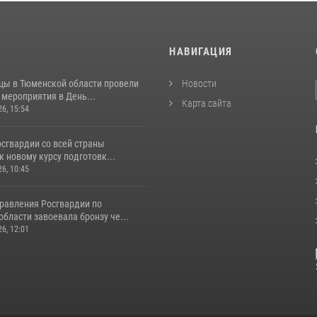
И
НАВИГАЦИЯ
цы в Тюменской области провели
Новости
мероприятия в День...
Карта сайта
26, 15:54
сгвардии со всей страны
к новому курсу подготовк...
26, 10:45
равления Росгвардии по
бласти завоевала бронзу че...
26, 12:01