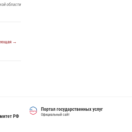
кой области
деятельности вневедомственной охраны
Росгвардии за первое полугодие 2026 года
15 июля 2026, 04:12
3
Сотрудники тюменского СОБР "Сова"
отработали навыки десантирования на Урале
ующая →
16 июля 2026, 10:42
4
Портал государственных услуг
Официальный сайт
омитет РФ