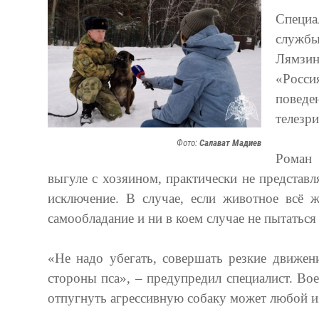
Специа
службы
Лямзин
«Росс
поведе
телезри
Фото:
Салават Мадиев
Роман 
выгуле с хозяином, практически не представл
исключение. В случае, если животное всё ж
самообладание и ни в коем случае не пытатьс
«Не надо убегать, совершать резкие движен
стороны пса», – предупредил специалист. Во
отпугнуть агрессивную собаку может любой 