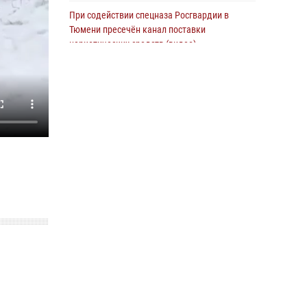
фотопроекте «Прогуляемся по Тюменской
При содействии спецназа Росгвардии в
области» в рамках акции «Храним огонь
Тюмени пресечён канал поставки
Победы»
наркотических средств (видео)
06 августа 2026, 04:41
3
27 июля 2026, 10:56
1
Росгвардейцы в Тюменской области почтили
Бойцы тюменского ОМОН стали
память генерала армии Ивана Кирилловича
наставниками для юных патриотов из
Яковлева
региона и Москвы
05 августа 2026, 11:03
4
23 июля 2026, 11:02
3
Росгвардейцы обеспечили безопасность
празднования Дня воздушно-десантных
войск в Тюменской области
03 августа 2026, 07:23
1
Тюменский ОМОН «Вепрь» проводит для
детей «Каникулы с Росгвардией»
10 июля 2026, 11:46
7
В Тюменской области подведены итоги