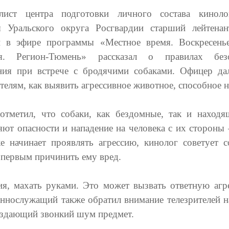
лист центра подготовки личного состава киноло
 Уральского округа Росгвардии старший лейтена
 в эфире программы «Местное время. Воскресен
ия. Регион-Тюмень» рассказал о правилах безо
ния при встрече с бродячими собаками. Офицер да
телям, как выявить агрессивное животное, способное н
отметил, что собаки, как бездомные, так и находя
яют опасности и нападение на человека с их стороны 
е начинает проявлять агрессию, кинолог советует с
я первым причинить ему вред.
ия, махать руками. Это может вызвать ответную агр
еннослужащий также обратил внимание телезрителей на
издающий звонкий шум предмет.