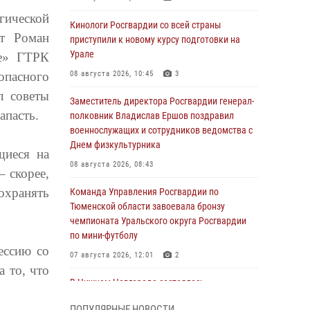
гической
Кинологи Росгвардии со всей страны
нт Роман
приступили к новому курсу подготовки на
Урале
ье» ГТРК
пасного
08 августа 2026, 10:45
3
л советы
Заместитель директора Росгвардии генерал-
апасть.
полковник Владислав Ершов поздравил
военнослужащих и сотрудников ведомства с
Днем физкультурника
щиеся на
08 августа 2026, 08:43
– скорее,
охранять
Команда Управления Росгвардии по
Тюменской области завоевала бронзу
чемпионата Уральского округа Росгвардии
по мини-футболу
ессию со
07 августа 2026, 12:01
2
 то, что
В Нижнем Новгороде состоялось
Всероссийское совещание-семинар по
ПОПУЛЯРНЫЕ НОВОСТИ