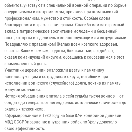
объектов, участвуют в специальной военной операции по борьбе
с терроризмом и экстремизмом, проявляя при этом высокий
профессионализм, мужество и стойкость. Особые слова
благодарности выражаю - ветеранам. Спасибо вам за огромный
вклад в патриотическое воспитание молодёжи и бесценный
опыт, которым вы делитесь с военнослужащими и сотрудниками.
Поздравляю с праздником! Желаю всем крепкого здоровья,
счастья. Вашим семьям, родным, близким - мира и добра!», -
сказал командующий округом, обращаясь к собравшимся в этот
знаменательный день.
Участники церемонии возложили цветы к памятнику
военнослужащим и сотрудникам округа, погибшим при
исполнении воинского (служебного) долга, почтив их память
минутой молчания.
История объединения впитала в себя судьбы тысяч воинов – от
солдата до генерала, от легендарных исторических личностей до
рядовых тружеников.
Сформированное в 1980 году на базе 87-й конвойной дивизии
МВД СССР Управление внутренних войск по Уралу доказало
свою эффективность.