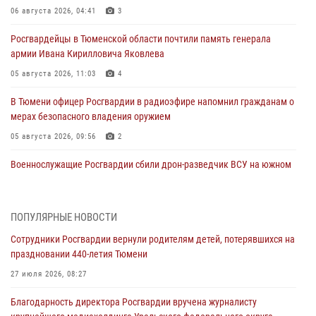
06 августа 2026, 04:41
3
Росгвардейцы в Тюменской области почтили память генерала
армии Ивана Кирилловича Яковлева
05 августа 2026, 11:03
4
В Тюмени офицер Росгвардии в радиоэфире напомнил гражданам о
мерах безопасного владения оружием
05 августа 2026, 09:56
2
Военнослужащие Росгвардии сбили дрон-разведчик ВСУ на южном
направлении
05 августа 2026, 05:35
ПОПУЛЯРНЫЕ НОВОСТИ
Стальной характер продемонстрировали росгвардейцы в ходе
Сотрудники Росгвардии вернули родителям детей, потерявшихся на
масштабных спортивных событий на Урале
праздновании 440-летия Тюмени
05 августа 2026, 05:22
6
2
27 июля 2026, 08:27
В Тюмени сотрудник Росгвардии во внеслужебное время задержал
Благодарность директора Росгвардии вручена журналисту
виновника ДТП