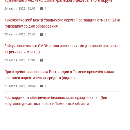
крупнейшего медиахолдинга Уральского федерального округа
05 августа 2026, 05:15
1
24 июля 2026, 12:03
4
Со 101-м Днём рождения поздравили сотрудники Росгвардии
Кинологический центр Уральского округа Росгвардии отметил 24-ю
труженицу тыла из Тюмени
годовщину со дня образования
04 августа 2026, 11:07
23 июля 2026, 12:43
6
Спецназ Росгвардии провел комплексную тренировку в полевых
Бойцы тюменского ОМОН стали наставниками для юных патриотов
условиях в Тюменской области (видео)
из региона и Москвы
04 августа 2026, 06:28
4
1
23 июля 2026, 11:02
3
При содействии спецназа Росгвардии в Тюмени пресечён канал
поставки наркотических средств (видео)
27 июля 2026, 10:56
1
Росгвардейцы обеспечили безопасность празднования Дня
воздушно-десантных войск в Тюменской области
03 августа 2026, 07:23
1
Тюменский ОМОН «Вепрь» проводит для детей «Каникулы с
Росгвардией»