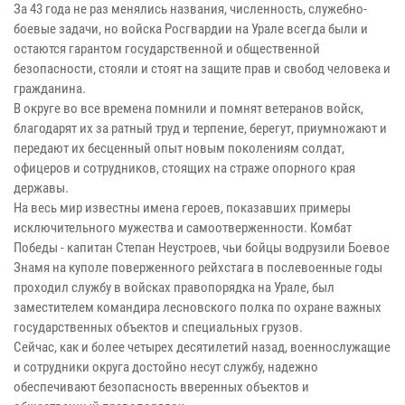
За 43 года не раз менялись названия, численность, служебно-
боевые задачи, но войска Росгвардии на Урале всегда были и
остаются гарантом государственной и общественной
безопасности, стояли и стоят на защите прав и свобод человека и
гражданина.
В округе во все времена помнили и помнят ветеранов войск,
благодарят их за ратный труд и терпение, берегут, приумножают и
передают их бесценный опыт новым поколениям солдат,
офицеров и сотрудников, стоящих на страже опорного края
державы.
На весь мир известны имена героев, показавших примеры
исключительного мужества и самоотверженности. Комбат
Победы - капитан Степан Неустроев, чьи бойцы водрузили Боевое
Знамя на куполе поверженного рейхстага в послевоенные годы
проходил службу в войсках правопорядка на Урале, был
заместителем командира лесновского полка по охране важных
государственных объектов и специальных грузов.
Сейчас, как и более четырех десятилетий назад, военнослужащие
и сотрудники округа достойно несут службу, надежно
обеспечивают безопасность вверенных объектов и