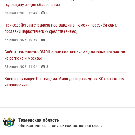
годовщину со дня образования
направлении
23 июля 2026, 12:43
6
05 августа 2026, 05:35
При содействии спецназа Росгвардии в Тюмени пресечён канал
Стальной характер продемонстрировали росгвардейцы в ходе
поставки наркотических средств (видео)
масштабных спортивных событий на Урале
27 июля 2026, 10:56
1
05 августа 2026, 05:22
6
2
Бойцы тюменского ОМОН стали наставниками для юных патриотов
из региона и Москвы
23 июля 2026, 11:02
3
Военнослужащие Росгвардии сбили дрон-разведчик ВСУ на южном
направлении
05 августа 2026, 05:35
Росгвардейцы обеспечили безопасность празднования Дня
воздушно-десантных войск в Тюменской области
Тюменская область
03 августа 2026, 07:23
1
Официальный портал органов государственной власти
В Тюменской области подведены итоги деятельности