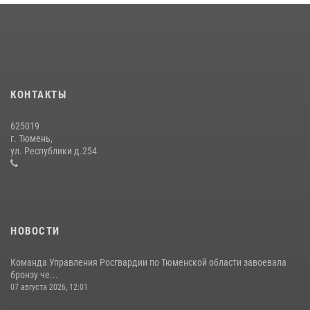
вневедомственной охраны Росгвардии за первое полугодие 2026
года
15 июля 2026, 04:12
3
Тюменский ОМОН «Вепрь» проводит для детей «Каникулы с
Росгвардией»
КОНТАКТЫ
10 июля 2026, 11:46
7
625019
Сотрудники тюменского СОБР "Сова" отработали навыки
г. Тюмень,
десантирования на Урале
ул. Республики д.254
16 июля 2026, 10:42
4
НОВОСТИ
Команда Управления Росгвардии по Тюменской области завоевала
бронзу че...
07 августа 2026, 12:01