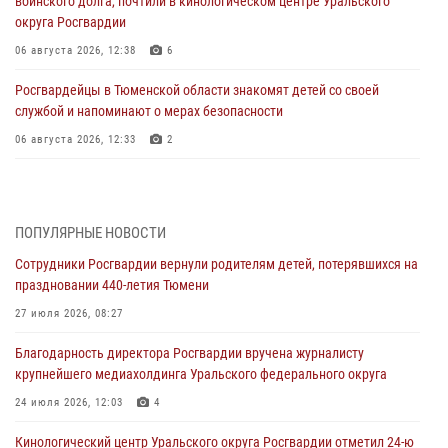
воинского долга, почтили в кинологическом центре Уральского
округа Росгвардии
06 августа 2026, 12:38
6
Росгвардейцы в Тюменской области знакомят детей со своей
службой и напоминают о мерах безопасности
06 августа 2026, 12:33
2
Росгвардейцы приняли участие в фотопроекте «Прогуляемся по
Тюменской области» в рамках акции «Храним огонь Победы»
06 августа 2026, 04:41
3
ПОПУЛЯРНЫЕ НОВОСТИ
Сотрудники Росгвардии вернули родителям детей, потерявшихся на
Росгвардейцы в Тюменской области почтили память генерала
праздновании 440-летия Тюмени
армии Ивана Кирилловича Яковлева
27 июля 2026, 08:27
05 августа 2026, 11:03
4
Благодарность директора Росгвардии вручена журналисту
В Тюмени офицер Росгвардии в радиоэфире напомнил гражданам о
крупнейшего медиахолдинга Уральского федерального округа
мерах безопасного владения оружием
24 июля 2026, 12:03
4
05 августа 2026, 09:56
2
Кинологический центр Уральского округа Росгвардии отметил 24-ю
Военнослужащие Росгвардии сбили дрон-разведчик ВСУ на южном