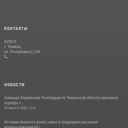
10 июля 2026, 11:46
7
В Тюменской области подведены итоги деятельности
вневедомственной охраны Росгвардии за первое полугодие 2026
года
КОНТАКТЫ
15 июля 2026, 04:12
3
625019
Сотрудники тюменского СОБР "Сова" отработали навыки
г. Тюмень,
десантирования на Урале
ул. Республики д.254
16 июля 2026, 10:42
4
НОВОСТИ
Команда Управления Росгвардии по Тюменской области завоевала
серебро ч...
07 августа 2026, 12:01
Историю верности долгу, семье и традициям рассказал
военнослужащий Рос...