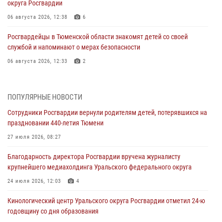
округа Росгвардии
06 августа 2026, 12:38
6
Росгвардейцы в Тюменской области знакомят детей со своей
службой и напоминают о мерах безопасности
06 августа 2026, 12:33
2
Росгвардейцы приняли участие в фотопроекте «Прогуляемся по
Тюменской области» в рамках акции «Храним огонь Победы»
ПОПУЛЯРНЫЕ НОВОСТИ
06 августа 2026, 04:41
3
Сотрудники Росгвардии вернули родителям детей, потерявшихся на
праздновании 440-летия Тюмени
Росгвардейцы в Тюменской области почтили память генерала
армии Ивана Кирилловича Яковлева
27 июля 2026, 08:27
05 августа 2026, 11:03
4
Благодарность директора Росгвардии вручена журналисту
крупнейшего медиахолдинга Уральского федерального округа
В Тюмени офицер Росгвардии в радиоэфире напомнил гражданам о
мерах безопасного владения оружием
24 июля 2026, 12:03
4
05 августа 2026, 09:56
2
Кинологический центр Уральского округа Росгвардии отметил 24-ю
годовщину со дня образования
Военнослужащие Росгвардии сбили дрон-разведчик ВСУ на южном