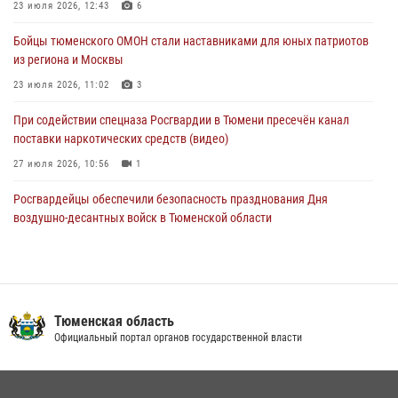
направлении
23 июля 2026, 12:43
6
05 августа 2026, 05:35
Бойцы тюменского ОМОН стали наставниками для юных патриотов
из региона и Москвы
Стальной характер продемонстрировали росгвардейцы в ходе
масштабных спортивных событий на Урале
23 июля 2026, 11:02
3
05 августа 2026, 05:22
6
2
При содействии спецназа Росгвардии в Тюмени пресечён канал
поставки наркотических средств (видео)
27 июля 2026, 10:56
1
Росгвардейцы обеспечили безопасность празднования Дня
воздушно-десантных войск в Тюменской области
03 августа 2026, 07:23
1
Военнослужащие Росгвардии сбили дрон-разведчик ВСУ на южном
направлении
Тюменская область
05 августа 2026, 05:35
Официальный портал органов государственной власти
Тюменский ОМОН «Вепрь» проводит для детей «Каникулы с
Росгвардией»