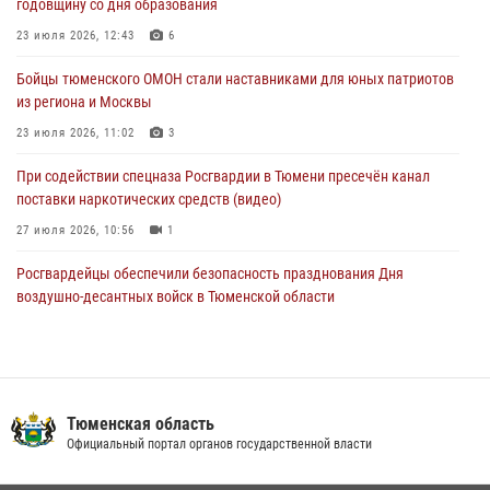
годовщину со дня образования
04 августа 2026, 11:07
23 июля 2026, 12:43
6
Спецназ Росгвардии провел комплексную тренировку в полевых
Бойцы тюменского ОМОН стали наставниками для юных патриотов
условиях в Тюменской области (видео)
из региона и Москвы
04 августа 2026, 06:28
4
1
23 июля 2026, 11:02
3
При содействии спецназа Росгвардии в Тюмени пресечён канал
поставки наркотических средств (видео)
27 июля 2026, 10:56
1
Росгвардейцы обеспечили безопасность празднования Дня
воздушно-десантных войск в Тюменской области
03 августа 2026, 07:23
1
Тюменский ОМОН «Вепрь» проводит для детей «Каникулы с
Росгвардией»
Тюменская область
10 июля 2026, 11:46
7
Официальный портал органов государственной власти
В Тюменской области подведены итоги деятельности