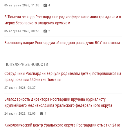
05 августа 2026, 11:03
4
В Тюмени офицер Росгвардии в радиоэфире напомнил гражданам о
мерах безопасного владения оружием
05 августа 2026, 09:56
2
Военнослужащие Росгвардии сбили дрон-разведчик ВСУ на южном
направлении
05 августа 2026, 05:35
ПОПУЛЯРНЫЕ НОВОСТИ
Стальной характер продемонстрировали росгвардейцы в ходе
Сотрудники Росгвардии вернули родителям детей, потерявшихся на
масштабных спортивных событий на Урале
праздновании 440-летия Тюмени
05 августа 2026, 05:22
6
2
27 июля 2026, 08:27
В Тюмени сотрудник Росгвардии во внеслужебное время задержал
Благодарность директора Росгвардии вручена журналисту
виновника ДТП
крупнейшего медиахолдинга Уральского федерального округа
05 августа 2026, 05:15
1
24 июля 2026, 12:03
4
Со 101-м Днём рождения поздравили сотрудники Росгвардии
Кинологический центр Уральского округа Росгвардии отметил 24-ю
труженицу тыла из Тюмени