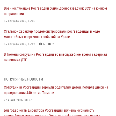
Военнослужащие Росгвардии сбили дрон-разведчик ВСУ на южном
направлении
05 августа 2026, 05:35
Стальной характер продемонстрировали росгвардейцы в ходе
масштабных спортивных событий на Урале
05 августа 2026, 05:22
6
2
В Тюмени сотрудник Росгвардии во внеслужебное время задержал
виновника ДТП
05 августа 2026, 05:15
1
Со 101-м Днём рождения поздравили сотрудники Росгвардии
ПОПУЛЯРНЫЕ НОВОСТИ
труженицу тыла из Тюмени
Сотрудники Росгвардии вернули родителям детей, потерявшихся на
04 августа 2026, 11:07
праздновании 440-летия Тюмени
Спецназ Росгвардии провел комплексную тренировку в полевых
27 июля 2026, 08:27
условиях в Тюменской области (видео)
Благодарность директора Росгвардии вручена журналисту
04 августа 2026, 06:28
4
1
крупнейшего медиахолдинга Уральского федерального округа