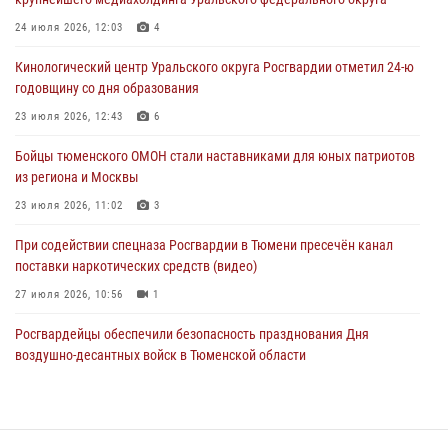
Тюменские правоохранители провели соревнования по стрельбе
24 июля 2026, 12:03
4
памяти офицера СОБР
Кинологический центр Уральского округа Росгвардии отметил 24-ю
03 августа 2026, 07:35
5
годовщину со дня образования
Росгвардия противодействует БПЛА ВСУ на южном направлении
23 июля 2026, 12:43
6
(видео)
Бойцы тюменского ОМОН стали наставниками для юных патриотов
03 августа 2026, 07:29
2
1
из региона и Москвы
23 июля 2026, 11:02
3
При содействии спецназа Росгвардии в Тюмени пресечён канал
поставки наркотических средств (видео)
27 июля 2026, 10:56
1
Росгвардейцы обеспечили безопасность празднования Дня
воздушно-десантных войск в Тюменской области
03 августа 2026, 07:23
1
Тюменский ОМОН «Вепрь» проводит для детей «Каникулы с
Росгвардией»