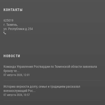
Тюменский ОМОН «Вепрь» проводит для детей «Каникулы с
Росгвардией»
КОНТАКТЫ
10 июля 2026, 11:46
7
625019
Сотрудники тюменского СОБР "Сова" отработали навыки
г. Тюмень,
десантирования на Урале
ул. Республики д.254
16 июля 2026, 10:42
4
НОВОСТИ
Команда Управления Росгвардии по Тюменской области завоевала
бронзу че...
07 августа 2026, 12:01
Историю верности долгу, семье и традициям рассказал
военнослужащий Рос...
07 августа 2026, 10:57