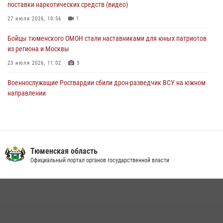
поставки наркотических средств (видео)
масштабных спортивных событий на Урале
27 июля 2026, 10:56
1
05 августа 2026, 05:22
6
2
Бойцы тюменского ОМОН стали наставниками для юных патриотов
из региона и Москвы
23 июля 2026, 11:02
3
Военнослужащие Росгвардии сбили дрон-разведчик ВСУ на южном
направлении
05 августа 2026, 05:35
Росгвардейцы обеспечили безопасность празднования Дня
воздушно-десантных войск в Тюменской области
Тюменская область
03 августа 2026, 07:23
1
Официальный портал органов государственной власти
В Тюменской области подведены итоги деятельности
вневедомственной охраны Росгвардии за первое полугодие 2026
года
15 июля 2026, 04:12
3