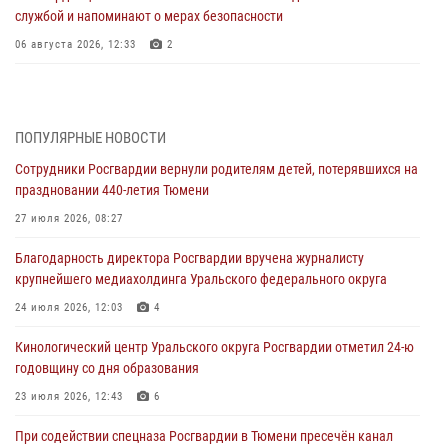
службой и напоминают о мерах безопасности
06 августа 2026, 12:33
2
Росгвардейцы приняли участие в фотопроекте «Прогуляемся по
Тюменской области» в рамках акции «Храним огонь Победы»
06 августа 2026, 04:41
3
ПОПУЛЯРНЫЕ НОВОСТИ
Сотрудники Росгвардии вернули родителям детей, потерявшихся на
Росгвардейцы в Тюменской области почтили память генерала
праздновании 440-летия Тюмени
армии Ивана Кирилловича Яковлева
27 июля 2026, 08:27
05 августа 2026, 11:03
4
Благодарность директора Росгвардии вручена журналисту
В Тюмени офицер Росгвардии в радиоэфире напомнил гражданам о
крупнейшего медиахолдинга Уральского федерального округа
мерах безопасного владения оружием
24 июля 2026, 12:03
4
05 августа 2026, 09:56
2
Кинологический центр Уральского округа Росгвардии отметил 24-ю
Военнослужащие Росгвардии сбили дрон-разведчик ВСУ на южном
годовщину со дня образования
направлении
23 июля 2026, 12:43
6
05 августа 2026, 05:35
При содействии спецназа Росгвардии в Тюмени пресечён канал
Стальной характер продемонстрировали росгвардейцы в ходе