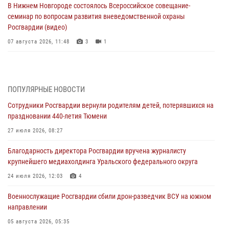
В Нижнем Новгороде состоялось Всероссийское совещание-
семинар по вопросам развития вневедомственной охраны
Росгвардии (видео)
07 августа 2026, 11:48
3
1
Историю верности долгу, семье и традициям рассказал
военнослужащий Росгвардии из Тюмени
07 августа 2026, 10:57
5
ПОПУЛЯРНЫЕ НОВОСТИ
Сотрудники Росгвардии вернули родителям детей, потерявшихся на
Память военнослужащих, погибших в разные годы при исполнении
праздновании 440-летия Тюмени
воинского долга, почтили в кинологическом центре Уральского
округа Росгвардии
27 июля 2026, 08:27
06 августа 2026, 12:38
6
Благодарность директора Росгвардии вручена журналисту
крупнейшего медиахолдинга Уральского федерального округа
Росгвардейцы в Тюменской области знакомят детей со своей
службой и напоминают о мерах безопасности
24 июля 2026, 12:03
4
06 августа 2026, 12:33
2
Военнослужащие Росгвардии сбили дрон-разведчик ВСУ на южном
направлении
Росгвардейцы приняли участие в фотопроекте «Прогуляемся по
Тюменской области» в рамках акции «Храним огонь Победы»
05 августа 2026, 05:35