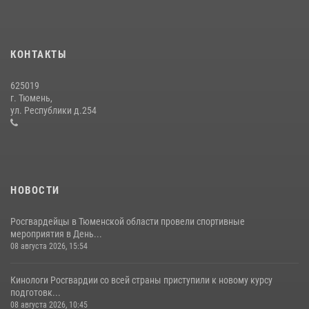
15 июля 2026, 04:12
3
Тюменский ОМОН «Вепрь» проводит для детей «Каникулы с
Росгвардией»
КОНТАКТЫ
10 июля 2026, 11:46
7
625019
Сотрудники тюменского СОБР "Сова" отработали навыки
г. Тюмень,
десантирования на Урале
ул. Республики д.254
16 июля 2026, 10:42
4
НОВОСТИ
Росгвардейцы в Тюменской области провели спортивные
мероприятия в День...
08 августа 2026, 15:54
Кинологи Росгвардии со всей страны приступили к новому курсу
подготовк...
08 августа 2026, 10:45