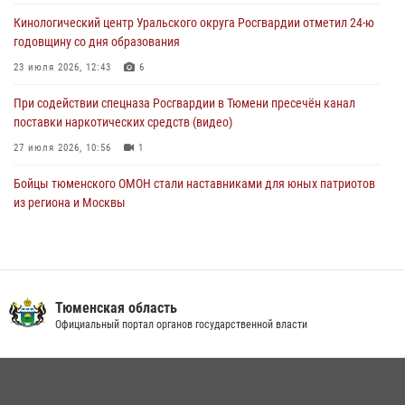
06 августа 2026, 04:41
3
Кинологический центр Уральского округа Росгвардии отметил 24-ю
годовщину со дня образования
Росгвардейцы в Тюменской области почтили память генерала
армии Ивана Кирилловича Яковлева
23 июля 2026, 12:43
6
05 августа 2026, 11:03
4
При содействии спецназа Росгвардии в Тюмени пресечён канал
поставки наркотических средств (видео)
27 июля 2026, 10:56
1
Бойцы тюменского ОМОН стали наставниками для юных патриотов
из региона и Москвы
23 июля 2026, 11:02
3
Росгвардейцы обеспечили безопасность празднования Дня
воздушно-десантных войск в Тюменской области
Тюменская область
03 августа 2026, 07:23
1
Официальный портал органов государственной власти
В Тюменской области подведены итоги деятельности
вневедомственной охраны Росгвардии за первое полугодие 2026
года