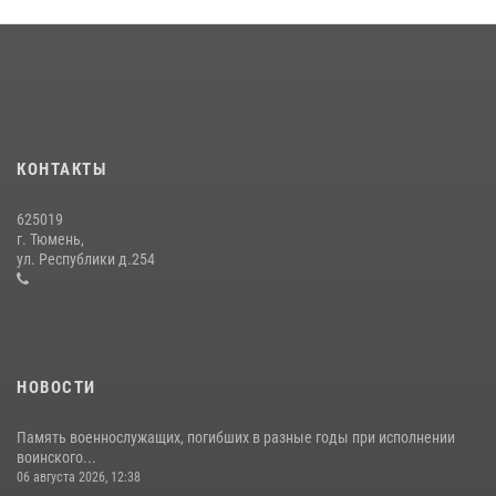
В Тюменской области подведены итоги деятельности
вневедомственной охраны Росгвардии за первое полугодие 2026
года
15 июля 2026, 04:12
3
Сотрудники тюменского СОБР "Сова" отработали навыки
десантирования на Урале
КОНТАКТЫ
16 июля 2026, 10:42
4
625019
Военнослужащие Росгвардии сбили дрон-разведчик ВСУ на южном
г. Тюмень,
направлении
ул. Республики д.254
05 августа 2026, 05:35
НОВОСТИ
Память военнослужащих, погибших в разные годы при исполнении
воинского...
06 августа 2026, 12:38