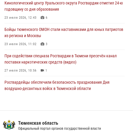
Кинологический центр Уральского округа Росгвардии отметил 24-ю
труженицу тыла из Тюмени
годовщину со дня образования
04 августа 2026, 11:07
23 июля 2026, 12:43
6
Спецназ Росгвардии провел комплексную тренировку в полевых
Бойцы тюменского ОМОН стали наставниками для юных патриотов
условиях в Тюменской области (видео)
из региона и Москвы
04 августа 2026, 06:28
4
1
23 июля 2026, 11:02
3
При содействии спецназа Росгвардии в Тюмени пресечён канал
поставки наркотических средств (видео)
27 июля 2026, 10:56
1
Росгвардейцы обеспечили безопасность празднования Дня
воздушно-десантных войск в Тюменской области
03 августа 2026, 07:23
1
Тюменский ОМОН «Вепрь» проводит для детей «Каникулы с
Росгвардией»
Тюменская область
10 июля 2026, 11:46
7
Официальный портал органов государственной власти