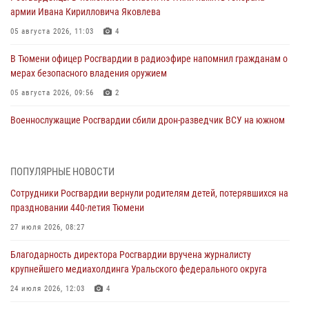
армии Ивана Кирилловича Яковлева
05 августа 2026, 11:03
4
В Тюмени офицер Росгвардии в радиоэфире напомнил гражданам о
мерах безопасного владения оружием
05 августа 2026, 09:56
2
Военнослужащие Росгвардии сбили дрон-разведчик ВСУ на южном
направлении
05 августа 2026, 05:35
ПОПУЛЯРНЫЕ НОВОСТИ
Стальной характер продемонстрировали росгвардейцы в ходе
Сотрудники Росгвардии вернули родителям детей, потерявшихся на
масштабных спортивных событий на Урале
праздновании 440-летия Тюмени
05 августа 2026, 05:22
6
2
27 июля 2026, 08:27
В Тюмени сотрудник Росгвардии во внеслужебное время задержал
Благодарность директора Росгвардии вручена журналисту
виновника ДТП
крупнейшего медиахолдинга Уральского федерального округа
05 августа 2026, 05:15
1
24 июля 2026, 12:03
4
Со 101-м Днём рождения поздравили сотрудники Росгвардии