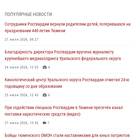
Тюменской области» в рамках акции «Храним огонь Победы»
06 августа 2026, 04:41
3
ПОПУЛЯРНЫЕ НОВОСТИ
Сотрудники Росгвардии вернули родителям детей, потерявшихся на
Росгвардейцы в Тюменской области почтили память генерала
праздновании 440-летия Тюмени
армии Ивана Кирилловича Яковлева
27 июля 2026, 08:27
05 августа 2026, 11:03
4
Благодарность директора Росгвардии вручена журналисту
В Тюмени офицер Росгвардии в радиоэфире напомнил гражданам о
крупнейшего медиахолдинга Уральского федерального округа
мерах безопасного владения оружием
24 июля 2026, 12:03
4
05 августа 2026, 09:56
2
Кинологический центр Уральского округа Росгвардии отметил 24-ю
Военнослужащие Росгвардии сбили дрон-разведчик ВСУ на южном
годовщину со дня образования
направлении
23 июля 2026, 12:43
6
05 августа 2026, 05:35
При содействии спецназа Росгвардии в Тюмени пресечён канал
Стальной характер продемонстрировали росгвардейцы в ходе
поставки наркотических средств (видео)
масштабных спортивных событий на Урале
27 июля 2026, 10:56
1
05 августа 2026, 05:22
6
2
Бойцы тюменского ОМОН стали наставниками для юных патриотов