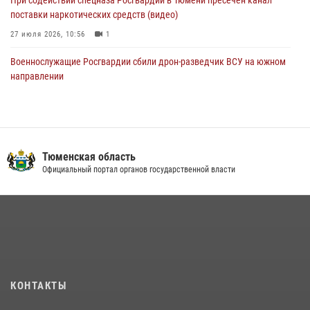
поставки наркотических средств (видео)
27 июля 2026, 10:56
1
Военнослужащие Росгвардии сбили дрон-разведчик ВСУ на южном
направлении
05 августа 2026, 05:35
Росгвардейцы обеспечили безопасность празднования Дня
воздушно-десантных войск в Тюменской области
Тюменская область
03 августа 2026, 07:23
1
Официальный портал органов государственной власти
Тюменский ОМОН «Вепрь» проводит для детей «Каникулы с
Росгвардией»
10 июля 2026, 11:46
7
В Тюменской области подведены итоги деятельности
вневедомственной охраны Росгвардии за первое полугодие 2026
года
КОНТАКТЫ
15 июля 2026, 04:12
3