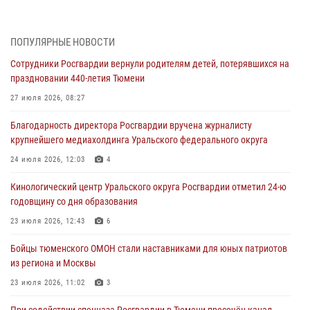
Росгвардейцы приняли участие в фотопроекте «Прогуляемся по
Тюменской области» в рамках акции «Храним огонь Победы»
06 августа 2026, 04:41
3
ПОПУЛЯРНЫЕ НОВОСТИ
Сотрудники Росгвардии вернули родителям детей, потерявшихся на
Росгвардейцы в Тюменской области почтили память генерала
праздновании 440-летия Тюмени
армии Ивана Кирилловича Яковлева
27 июля 2026, 08:27
05 августа 2026, 11:03
4
Благодарность директора Росгвардии вручена журналисту
В Тюмени офицер Росгвардии в радиоэфире напомнил гражданам о
крупнейшего медиахолдинга Уральского федерального округа
мерах безопасного владения оружием
24 июля 2026, 12:03
4
05 августа 2026, 09:56
2
Кинологический центр Уральского округа Росгвардии отметил 24-ю
Военнослужащие Росгвардии сбили дрон-разведчик ВСУ на южном
годовщину со дня образования
направлении
23 июля 2026, 12:43
6
05 августа 2026, 05:35
Бойцы тюменского ОМОН стали наставниками для юных патриотов
Стальной характер продемонстрировали росгвардейцы в ходе
из региона и Москвы
масштабных спортивных событий на Урале
23 июля 2026, 11:02
3
05 августа 2026, 05:22
6
2
При содействии спецназа Росгвардии в Тюмени пресечён канал