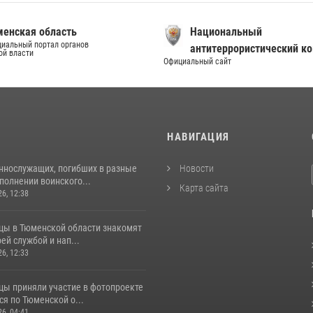
енская область
Национальный
иальный портал органов
антитеррористический к
ой власти
Официальный сайт
И
НАВИГАЦИЯ
ннослужащих, погибших в разные
Новости
полнении воинского...
Карта сайта
26, 12:38
цы в Тюменской области знакомят
оей службой и нап...
26, 12:33
цы приняли участие в фотопроекте
я по Тюменской о...
26, 04:41