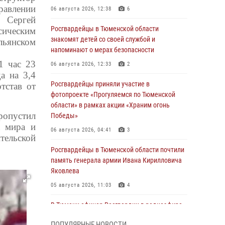
равлении
06 августа 2026, 12:38
6
н Сергей
Росгвардейцы в Тюменской области
сическим
знакомят детей со своей службой и
льянском
напоминают о мерах безопасности
1 час 23
06 августа 2026, 12:33
2
а на 3,4
Росгвардейцы приняли участие в
тстав от
фотопроекте «Прогуляемся по Тюменской
области» в рамках акции «Храним огонь
ропустил
Победы»
а мира и
06 августа 2026, 04:41
3
тельской
Росгвардейцы в Тюменской области почтили
память генерала армии Ивана Кирилловича
Яковлева
05 августа 2026, 11:03
4
В Тюмени офицер Росгвардии в радиоэфире
напомнил гражданам о мерах безопасного
ПОПУЛЯРНЫЕ НОВОСТИ