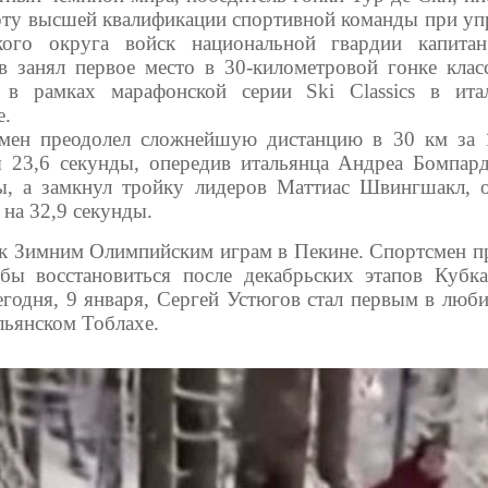
рту высшей квалификации спортивной команды при уп
кого округа войск национальной гвардии капита
в занял первое место в 30-километровой гонке клас
 в рамках марафонской серии Ski Classics в ита
е.
мен преодолел сложнейшую дистанцию в 30 км за 
 23,6 секунды, опередив итальянца Андреа Бомпард
ы, а замкнул тройку лидеров Маттиас Швингшакл, о
 на 32,9 секунды.
 к Зимним Олимпийским играм в Пекине. Спортсмен п
ы восстановиться после декабрьских этапов Кубк
годня, 9 января, Сергей Устюгов стал первым в люби
льянском Тоблахе.