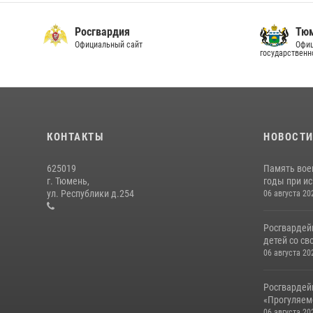
Росгвардия
Тюм
Официальный сайт
Офиц
государственн
КОНТАКТЫ
НОВОСТ
625019
Память вое
г. Тюмень,
годы при ис
ул. Республики д.254
06 августа 20
Росгвардей
детей со св
06 августа 20
Росгвардей
«Прогуляемс
06 августа 20