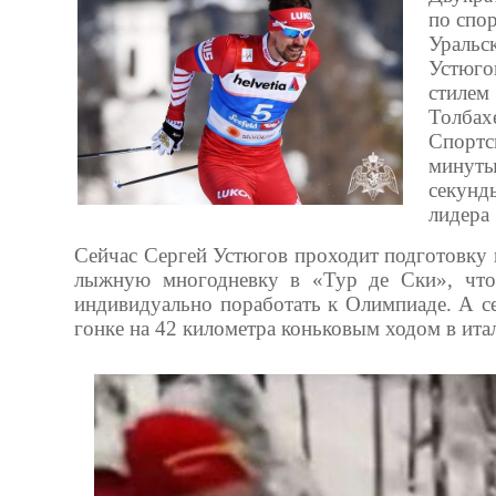
по спо
Уральс
Устюго
стилем
Толбах
Спортс
минуты
секунд
лидера
Сейчас Сергей Устюгов проходит подготовку
лыжную многодневку в «Тур де Ски», чтоб
индивидуально поработать к Олимпиаде. А се
гонке на 42 километра коньковым ходом в ита