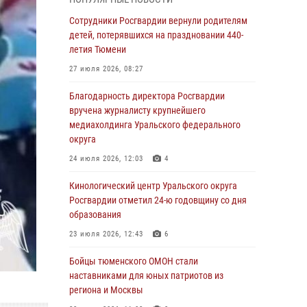
владения оружием
Сотрудники Росгвардии вернули родителям
05 августа 2026, 09:56
2
детей, потерявшихся на праздновании 440-
Военнослужащие Росгвардии сбили дрон-
летия Тюмени
разведчик ВСУ на южном направлении
27 июля 2026, 08:27
05 августа 2026, 05:35
Благодарность директора Росгвардии
Стальной характер продемонстрировали
вручена журналисту крупнейшего
росгвардейцы в ходе масштабных
медиахолдинга Уральского федерального
спортивных событий на Урале
округа
05 августа 2026, 05:22
6
2
24 июля 2026, 12:03
4
В Тюмени сотрудник Росгвардии во
Кинологический центр Уральского округа
внеслужебное время задержал виновника
Росгвардии отметил 24-ю годовщину со дня
ДТП
образования
05 августа 2026, 05:15
1
23 июля 2026, 12:43
6
Со 101-м Днём рождения поздравили
Бойцы тюменского ОМОН стали
сотрудники Росгвардии труженицу тыла из
наставниками для юных патриотов из
Тюмени
региона и Москвы