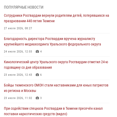
06 августа 2026, 04:41
3
ПОПУЛЯРНЫЕ НОВОСТИ
Сотрудники Росгвардии вернули родителям детей, потерявшихся на
Росгвардейцы в Тюменской области почтили память генерала
праздновании 440-летия Тюмени
армии Ивана Кирилловича Яковлева
27 июля 2026, 08:27
05 августа 2026, 11:03
4
Благодарность директора Росгвардии вручена журналисту
В Тюмени офицер Росгвардии в радиоэфире напомнил гражданам о
крупнейшего медиахолдинга Уральского федерального округа
мерах безопасного владения оружием
24 июля 2026, 12:03
4
05 августа 2026, 09:56
2
Кинологический центр Уральского округа Росгвардии отметил 24-ю
Военнослужащие Росгвардии сбили дрон-разведчик ВСУ на южном
годовщину со дня образования
направлении
23 июля 2026, 12:43
6
05 августа 2026, 05:35
Бойцы тюменского ОМОН стали наставниками для юных патриотов
Стальной характер продемонстрировали росгвардейцы в ходе
из региона и Москвы
масштабных спортивных событий на Урале
23 июля 2026, 11:02
3
05 августа 2026, 05:22
6
2
При содействии спецназа Росгвардии в Тюмени пресечён канал
поставки наркотических средств (видео)