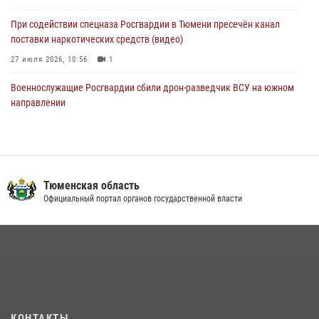
При содействии спецназа Росгвардии в Тюмени пресечён канал
поставки наркотических средств (видео)
27 июля 2026, 10:56
1
Военнослужащие Росгвардии сбили дрон-разведчик ВСУ на южном
направлении
05 августа 2026, 05:35
Росгвардейцы обеспечили безопасность празднования Дня
воздушно-десантных войск в Тюменской области
Тюменская область
03 августа 2026, 07:23
1
Официальный портал органов государственной власти
Тюменский ОМОН «Вепрь» проводит для детей «Каникулы с
Росгвардией»
10 июля 2026, 11:46
7
В Тюменской области подведены итоги деятельности
вневедомственной охраны Росгвардии за первое полугодие 2026
года
КОНТАКТЫ