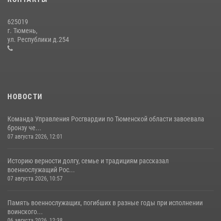
15 июля 2026, 04:12
3
625019
Сотрудники тюменского СОБР "Сова" отработали навыки
г. Тюмень,
десантирования на Урале
ул. Республики д.254
16 июля 2026, 10:42
4
НОВОСТИ
Команда Управления Росгвардии по Тюменской области завоевала
бронзу че...
07 августа 2026, 12:01
Историю верности долгу, семье и традициям рассказал
военнослужащий Рос...
07 августа 2026, 10:57
Память военнослужащих, погибших в разные годы при исполнении
воинского...
06 августа 2026, 12:38