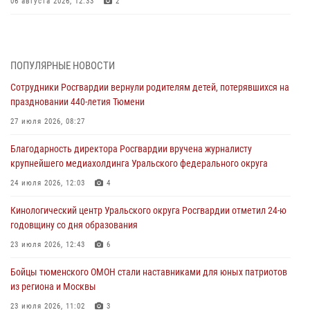
06 августа 2026, 12:33
2
Росгвардейцы приняли участие в фотопроекте «Прогуляемся по
Тюменской области» в рамках акции «Храним огонь Победы»
06 августа 2026, 04:41
3
ПОПУЛЯРНЫЕ НОВОСТИ
Сотрудники Росгвардии вернули родителям детей, потерявшихся на
Росгвардейцы в Тюменской области почтили память генерала
праздновании 440-летия Тюмени
армии Ивана Кирилловича Яковлева
27 июля 2026, 08:27
05 августа 2026, 11:03
4
Благодарность директора Росгвардии вручена журналисту
В Тюмени офицер Росгвардии в радиоэфире напомнил гражданам о
крупнейшего медиахолдинга Уральского федерального округа
мерах безопасного владения оружием
24 июля 2026, 12:03
4
05 августа 2026, 09:56
2
Кинологический центр Уральского округа Росгвардии отметил 24-ю
Военнослужащие Росгвардии сбили дрон-разведчик ВСУ на южном
годовщину со дня образования
направлении
23 июля 2026, 12:43
6
05 августа 2026, 05:35
Бойцы тюменского ОМОН стали наставниками для юных патриотов
Стальной характер продемонстрировали росгвардейцы в ходе
из региона и Москвы
масштабных спортивных событий на Урале
23 июля 2026, 11:02
3
05 августа 2026, 05:22
6
2