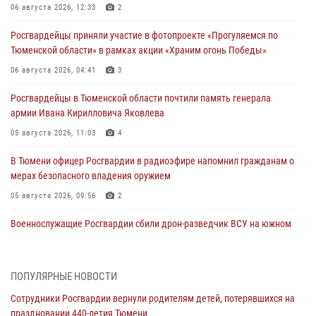
06 августа 2026, 12:33
2
Росгвардейцы приняли участие в фотопроекте «Прогуляемся по
Тюменской области» в рамках акции «Храним огонь Победы»
06 августа 2026, 04:41
3
Росгвардейцы в Тюменской области почтили память генерала
армии Ивана Кирилловича Яковлева
05 августа 2026, 11:03
4
В Тюмени офицер Росгвардии в радиоэфире напомнил гражданам о
мерах безопасного владения оружием
05 августа 2026, 09:56
2
Военнослужащие Росгвардии сбили дрон-разведчик ВСУ на южном
направлении
05 августа 2026, 05:35
ПОПУЛЯРНЫЕ НОВОСТИ
Стальной характер продемонстрировали росгвардейцы в ходе
Сотрудники Росгвардии вернули родителям детей, потерявшихся на
масштабных спортивных событий на Урале
праздновании 440-летия Тюмени