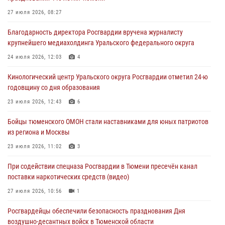
05 августа 2026, 05:22
6
2
27 июля 2026, 08:27
В Тюмени сотрудник Росгвардии во внеслужебное время задержал
Благодарность директора Росгвардии вручена журналисту
виновника ДТП
крупнейшего медиахолдинга Уральского федерального округа
05 августа 2026, 05:15
1
24 июля 2026, 12:03
4
Со 101-м Днём рождения поздравили сотрудники Росгвардии
Кинологический центр Уральского округа Росгвардии отметил 24-ю
труженицу тыла из Тюмени
годовщину со дня образования
04 августа 2026, 11:07
23 июля 2026, 12:43
6
Спецназ Росгвардии провел комплексную тренировку в полевых
Бойцы тюменского ОМОН стали наставниками для юных патриотов
условиях в Тюменской области (видео)
из региона и Москвы
04 августа 2026, 06:28
4
1
23 июля 2026, 11:02
3
При содействии спецназа Росгвардии в Тюмени пресечён канал
поставки наркотических средств (видео)
27 июля 2026, 10:56
1
Росгвардейцы обеспечили безопасность празднования Дня
воздушно-десантных войск в Тюменской области