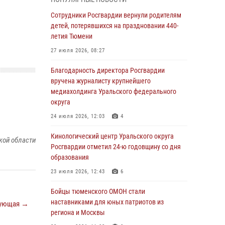
владения оружием
Сотрудники Росгвардии вернули родителям
05 августа 2026, 09:56
2
детей, потерявшихся на праздновании 440-
Военнослужащие Росгвардии сбили дрон-
летия Тюмени
разведчик ВСУ на южном направлении
27 июля 2026, 08:27
05 августа 2026, 05:35
Благодарность директора Росгвардии
Стальной характер продемонстрировали
вручена журналисту крупнейшего
росгвардейцы в ходе масштабных
медиахолдинга Уральского федерального
спортивных событий на Урале
округа
05 августа 2026, 05:22
6
2
24 июля 2026, 12:03
4
В Тюмени сотрудник Росгвардии во
Кинологический центр Уральского округа
кой области
внеслужебное время задержал виновника
Росгвардии отметил 24-ю годовщину со дня
ДТП
образования
05 августа 2026, 05:15
1
23 июля 2026, 12:43
6
Со 101-м Днём рождения поздравили
Бойцы тюменского ОМОН стали
сотрудники Росгвардии труженицу тыла из
наставниками для юных патриотов из
ующая →
Тюмени
региона и Москвы