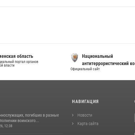
енская область
Национальный
иальный портал органов
антитеррористический к
ой власти
Официальный сайт
И
НАВИГАЦИЯ
ннослужащих, погибших в разные
Новости
полнении воинского...
Карта сайта
26, 12:38