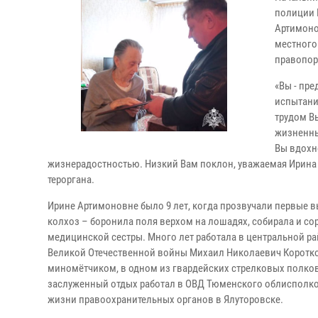
полиции 
Артимоно
местного
правопор
«Вы - пр
испытани
трудом В
жизненны
Вы вдохн
жизнерадостностью. Низкий Вам поклон, уважаемая Ирина А
тероргана.
Ирине Артимоновне было 9 лет, когда прозвучали первые в
колхоз – боронила поля верхом на лошадях, собирала и сор
медицинской сестры. Много лет работала в центральной р
Великой Отечественной войны Михаил Николаевич Коротков 
миномётчиком, в одном из гвардейских стрелковых полков.
заслуженный отдых работал в ОВД Тюменского облисполко
жизни правоохранительных органов в Ялуторовске.