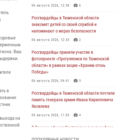
06 августа 2026, 12:38
6
тель
Росгвардейцы в Тюменской области
к
знакомят детей со своей службой и
напоминают о мерах безопасности
 суровые
06 августа 2026, 12:33
2
тверженным
гиона. Ваш
Росгвардейцы приняли участие в
выдержки.
фотопроекте «Прогуляемся по Тюменской
области» в рамках акции «Храним огонь
ителя
Победы»
06 августа 2026, 04:41
3
ать в
Росгвардейцы в Тюменской области почтили
азование
память генерала армии Ивана Кирилловича
стник
Яковлева
05 августа 2026, 11:03
4
 выхода на
ественной
В Тюмени офицер Росгвардии в радиоэфире
напомнил гражданам о мерах безопасного
ПОПУЛЯРНЫЕ НОВОСТИ