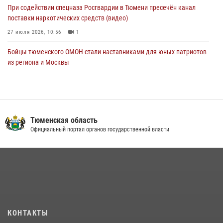
05 августа 2026, 11:03
4
При содействии спецназа Росгвардии в Тюмени пресечён канал
поставки наркотических средств (видео)
27 июля 2026, 10:56
1
Бойцы тюменского ОМОН стали наставниками для юных патриотов
из региона и Москвы
23 июля 2026, 11:02
3
Росгвардейцы обеспечили безопасность празднования Дня
воздушно-десантных войск в Тюменской области
Тюменская область
03 августа 2026, 07:23
1
Официальный портал органов государственной власти
В Тюменской области подведены итоги деятельности
вневедомственной охраны Росгвардии за первое полугодие 2026
года
15 июля 2026, 04:12
3
Тюменский ОМОН «Вепрь» проводит для детей «Каникулы с
Росгвардией»
КОНТАКТЫ
10 июля 2026, 11:46
7