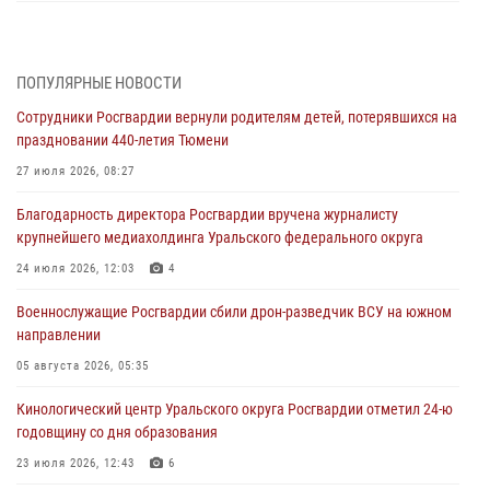
Историю верности долгу, семье и традициям рассказал
военнослужащий Росгвардии из Тюмени
07 августа 2026, 10:57
5
ПОПУЛЯРНЫЕ НОВОСТИ
Сотрудники Росгвардии вернули родителям детей, потерявшихся на
Память военнослужащих, погибших в разные годы при исполнении
праздновании 440-летия Тюмени
воинского долга, почтили в кинологическом центре Уральского
округа Росгвардии
27 июля 2026, 08:27
06 августа 2026, 12:38
6
Благодарность директора Росгвардии вручена журналисту
крупнейшего медиахолдинга Уральского федерального округа
Росгвардейцы в Тюменской области знакомят детей со своей
службой и напоминают о мерах безопасности
24 июля 2026, 12:03
4
06 августа 2026, 12:33
2
Военнослужащие Росгвардии сбили дрон-разведчик ВСУ на южном
направлении
Росгвардейцы приняли участие в фотопроекте «Прогуляемся по
Тюменской области» в рамках акции «Храним огонь Победы»
05 августа 2026, 05:35
06 августа 2026, 04:41
3
Кинологический центр Уральского округа Росгвардии отметил 24-ю
годовщину со дня образования
Росгвардейцы в Тюменской области почтили память генерала
армии Ивана Кирилловича Яковлева
23 июля 2026, 12:43
6