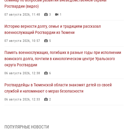
Росгвардии (видео)
07 августа 2026, 11:48
3
1
Историю верности долгу, семье и традициям рассказал
военнослужащий Росгвардии из Тюмени
07 августа 2026, 10:57
5
Память военнослужащих, погибших в разные годы при исполнении
воинского долга, почтили в кинологическом центре Уральского
округа Росгвардии
06 августа 2026, 12:38
6
Росгвардейцы в Тюменской области знакомят детей со своей
службой и напоминают о мерах безопасности
06 августа 2026, 12:33
2
Росгвардейцы приняли участие в фотопроекте «Прогуляемся по
Тюменской области» в рамках акции «Храним огонь Победы»
06 августа 2026, 04:41
3
ПОПУЛЯРНЫЕ НОВОСТИ