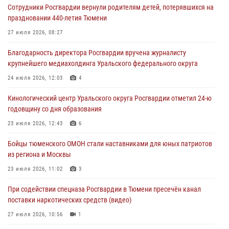
Сотрудники Росгвардии вернули родителям детей, потерявшихся на
Росгвардейцы в Тюменской области почтили память генерала
праздновании 440-летия Тюмени
армии Ивана Кирилловича Яковлева
27 июля 2026, 08:27
05 августа 2026, 11:03
4
Благодарность директора Росгвардии вручена журналисту
В Тюмени офицер Росгвардии в радиоэфире напомнил гражданам о
крупнейшего медиахолдинга Уральского федерального округа
мерах безопасного владения оружием
24 июля 2026, 12:03
4
05 августа 2026, 09:56
2
Кинологический центр Уральского округа Росгвардии отметил 24-ю
Военнослужащие Росгвардии сбили дрон-разведчик ВСУ на южном
годовщину со дня образования
направлении
23 июля 2026, 12:43
6
05 августа 2026, 05:35
Бойцы тюменского ОМОН стали наставниками для юных патриотов
Стальной характер продемонстрировали росгвардейцы в ходе
из региона и Москвы
масштабных спортивных событий на Урале
23 июля 2026, 11:02
3
05 августа 2026, 05:22
6
2
При содействии спецназа Росгвардии в Тюмени пресечён канал
поставки наркотических средств (видео)
27 июля 2026, 10:56
1