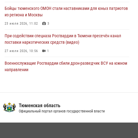
Бойцы тюменского ОМОН стали наставниками для юных патриотов
Стальной характер продемонстрировали росгвардейцы в ходе
из региона и Москвы
масштабных спортивных событий на Урале
23 июля 2026, 11:02
3
05 августа 2026, 05:22
6
2
При содействии спецназа Росгвардии в Тюмени пресечён канал
поставки наркотических средств (видео)
27 июля 2026, 10:56
1
Военнослужащие Росгвардии сбили дрон-разведчик ВСУ на южном
направлении
05 августа 2026, 05:35
Росгвардейцы обеспечили безопасность празднования Дня
воздушно-десантных войск в Тюменской области
Тюменская область
03 августа 2026, 07:23
1
Официальный портал органов государственной власти
Тюменский ОМОН «Вепрь» проводит для детей «Каникулы с
Росгвардией»
10 июля 2026, 11:46
7