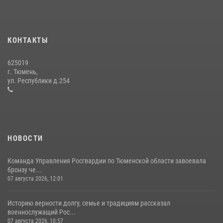
В Тюменской области подведены итоги деятельности
вневедомственной охраны Росгвардии за первое полугодие 2026
года
КОНТАКТЫ
15 июля 2026, 04:12
3
625019
Сотрудники тюменского СОБР "Сова" отработали навыки
г. Тюмень,
десантирования на Урале
ул. Республики д.254
16 июля 2026, 10:42
4
НОВОСТИ
Команда Управления Росгвардии по Тюменской области завоевала
бронзу че...
07 августа 2026, 12:01
Историю верности долгу, семье и традициям рассказал
военнослужащий Рос...
07 августа 2026, 10:57