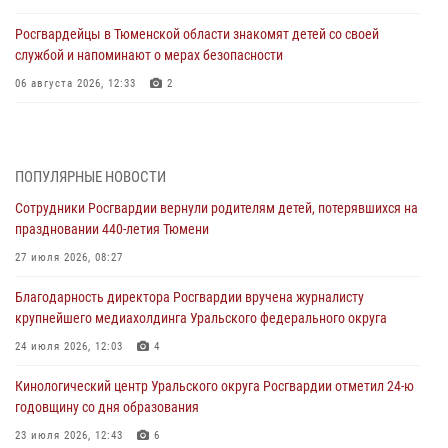
Росгвардейцы в Тюменской области знакомят детей со своей
службой и напоминают о мерах безопасности
06 августа 2026, 12:33
2
Росгвардейцы приняли участие в фотопроекте «Прогуляемся по
Тюменской области» в рамках акции «Храним огонь Победы»
06 августа 2026, 04:41
3
ПОПУЛЯРНЫЕ НОВОСТИ
Сотрудники Росгвардии вернули родителям детей, потерявшихся на
Росгвардейцы в Тюменской области почтили память генерала
праздновании 440-летия Тюмени
армии Ивана Кирилловича Яковлева
27 июля 2026, 08:27
05 августа 2026, 11:03
4
Благодарность директора Росгвардии вручена журналисту
В Тюмени офицер Росгвардии в радиоэфире напомнил гражданам о
крупнейшего медиахолдинга Уральского федерального округа
мерах безопасного владения оружием
24 июля 2026, 12:03
4
05 августа 2026, 09:56
2
Кинологический центр Уральского округа Росгвардии отметил 24-ю
Военнослужащие Росгвардии сбили дрон-разведчик ВСУ на южном
годовщину со дня образования
направлении
23 июля 2026, 12:43
6
05 августа 2026, 05:35