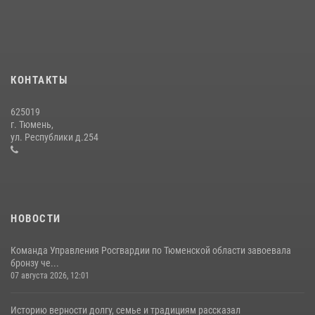
10 июля 2026, 11:46
7
В Тюменской области подведены итоги деятельности
вневедомственной охраны Росгвардии за первое полугодие 2026
года
КОНТАКТЫ
15 июля 2026, 04:12
3
625019
Сотрудники тюменского СОБР "Сова" отработали навыки
г. Тюмень,
десантирования на Урале
ул. Республики д.254
16 июля 2026, 10:42
4
НОВОСТИ
Команда Управления Росгвардии по Тюменской области завоевала
бронзу че...
07 августа 2026, 12:01
Историю верности долгу, семье и традициям рассказал