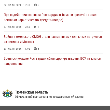
23 июля 2026, 12:43
6
05 августа 2026, 05:35
При содействии спецназа Росгвардии в Тюмени пресечён канал
Стальной характер продемонстрировали росгвардейцы в ходе
поставки наркотических средств (видео)
масштабных спортивных событий на Урале
27 июля 2026, 10:56
1
05 августа 2026, 05:22
6
2
Бойцы тюменского ОМОН стали наставниками для юных патриотов
из региона и Москвы
23 июля 2026, 11:02
3
Военнослужащие Росгвардии сбили дрон-разведчик ВСУ на южном
направлении
05 августа 2026, 05:35
Росгвардейцы обеспечили безопасность празднования Дня
воздушно-десантных войск в Тюменской области
Тюменская область
03 августа 2026, 07:23
1
Официальный портал органов государственной власти
Тюменский ОМОН «Вепрь» проводит для детей «Каникулы с
Росгвардией»