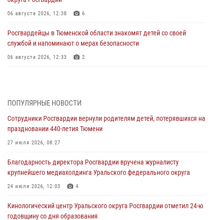
06 августа 2026, 12:38
6
Росгвардейцы в Тюменской области знакомят детей со своей
службой и напоминают о мерах безопасности
06 августа 2026, 12:33
2
Росгвардейцы приняли участие в фотопроекте «Прогуляемся по
Тюменской области» в рамках акции «Храним огонь Победы»
06 августа 2026, 04:41
3
ПОПУЛЯРНЫЕ НОВОСТИ
Сотрудники Росгвардии вернули родителям детей, потерявшихся на
Росгвардейцы в Тюменской области почтили память генерала
праздновании 440-летия Тюмени
армии Ивана Кирилловича Яковлева
27 июля 2026, 08:27
05 августа 2026, 11:03
4
Благодарность директора Росгвардии вручена журналисту
В Тюмени офицер Росгвардии в радиоэфире напомнил гражданам о
крупнейшего медиахолдинга Уральского федерального округа
мерах безопасного владения оружием
24 июля 2026, 12:03
4
05 августа 2026, 09:56
2
Кинологический центр Уральского округа Росгвардии отметил 24-ю
Военнослужащие Росгвардии сбили дрон-разведчик ВСУ на южном
годовщину со дня образования
направлении